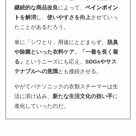
継続的な商品改良
によって、
ペインポイン
ト
を解消
し、
使いやすさを向上
させていっ
たことがあるだろう。
単に「シワとり」用途にとどまらず、
脱臭
や除菌といった衣料ケア、「一着を長く着
る」
というニーズにも応え、
SDGsやサス
テナブルへの意識
とも接続させる。
やがてパナソニックの衣類スチーマーは生
活に溶け込み、
新たな生活文化の担い手
に
進化していったのだ。