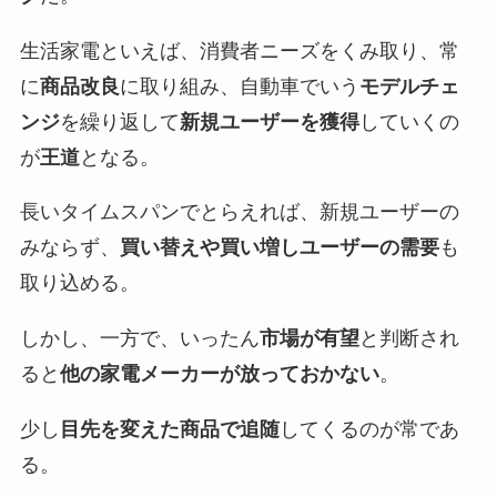
生活家電といえば、消費者ニーズをくみ取り、常
に
商品改良
に取り組み、自動車でいう
モデルチェ
ンジ
を繰り返して
新規ユーザーを獲得
していくの
が
王道
となる。
長いタイムスパンでとらえれば、新規ユーザーの
みならず、
買い替えや買い増しユーザーの需要
も
取り込める。
しかし、一方で、いったん
市場が有望
と判断され
ると
他の家電メーカーが放っておかない
。
少し
目先を変えた商品で追随
してくるのが常であ
る。