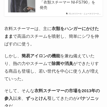
「衣類スチーマー NI-FS790」を
発売
プレスリリース・ニュースリリース…
衣料スチーマーは、主に
衣類をハンガーにかけた
まま
で高温のスチームを噴射し、簡単にシワを伸
ばすのに使う。
しかし、
簡易アイロンの機能
を兼ね備えていた
り、熱の力やスチームで
除菌や消臭
ができたりす
る商品も登場し、若い世代を中心に使う人が増え
ていった。
そして、そんな
衣料スチーマーの市場を2013年の
参入
以来、
ずっとけん引
してきたのが
パナソニッ
ク
だ。