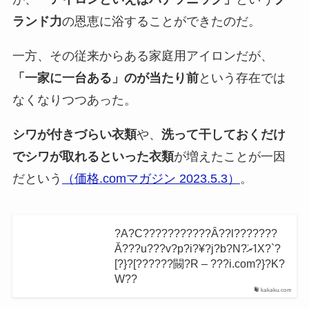
ランド力
の恩恵に浴することができたのだ。
一方、その従来からある家庭用アイロンだが、
「一家に一台ある」のが当たり前
という存在では
なくなりつつあった。
シワが付きづらい衣類
や、
洗って干しておくだけ
でシワが取れるといった衣類
が増えたことが一因
だという
（価格.comマガジン 2023.5.3）
。
?A?C???????????Ȃ??l???????
Ă???u???v?p?i?¥?j?b?N?̈ߗރX?`?
[?}?[??????闝?R – ???i.com?}?K?
W??
kakaku.com