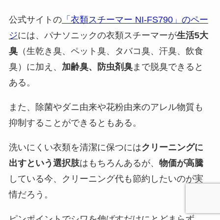
公式サイトの
「衣類スチーマー NI-FS790」のペー
ジ
には、パナソニックの衣類スチーマーが
生活5大
臭
（生乾き臭、ペット臭、タバコ臭、汗臭、飲食
臭）に加え、
加齢臭、防虫剤臭
まで脱臭できると
ある。
また、除菌やダニ由来や花粉由来のアレル物質も
抑制することができるともある。
洗いにくい衣類を清潔に保つには
クリーニングに
出すという選択肢
はもちろんあるが、
物価が高騰
している今、クリーニング代も節約したいのが実
情だろう。
ピンポイントでシワを伸ばすだけにとどまらず、