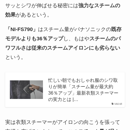
サッとシワが伸ばせる秘密には
強力なスチームの
効果
があるという。
「NI-FS790」
はスチーム量がパナソニックの
既存
モデルよりも36％アップ
し、もはや
スチームのパ
ワフルさは従来のスチームアイロンにも劣らない
という。
忙しい朝でもおしゃれ服のシワ取
りが簡単「スチーム量が最大約
36％アップ」最新衣類スチーマー
の実力とは |…
VAGUE
実は衣類スチーマーがアイロンの向こうを張って