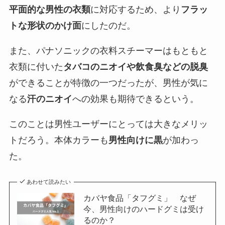
平面的な男性の衣類
に対応するため、より
フラッ
トな形状のかけ面
にしたのだ。
また、パナソニックの衣料スチーマーはもともと
衣類に付いた
タバコのニオイや飲食臭などの脱臭
ができることが特徴の一つだったが、男性が気に
なる
汗のニオイ
への効果も期待できるという。
このことは男性ユーザーにとっては大きなメリッ
トだろう。本体カラーも
男性向けに黒
が加わっ
た。
あわせて読みたい
カバヤ食品「タフグミ」 なぜ
今、男性向けのハードグミは受け
るのか？