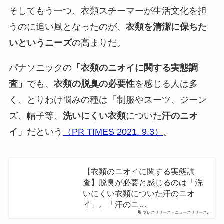
そしてもう一つ、衣類スチーマーが生活文化を担
うのに追い風となったのが、
衣類を清潔に保ちた
いというニーズ
の高まりだ。
パナソニックの
「衣類のニオイに関する実態調
査」
でも、
衣類の脱臭の必要性
を感じる人は多
く、とりわけ悩みの種は「制服やスーツ、ジーン
ズ、帽子等、
洗いにくい衣類
についた
汗のニオ
イ
」だという
（PR TIMES 2021. 9.3）
。
【衣類のニオイに関する実態調
査】脱臭が必要と感じるのは「洗
いにくい衣類についた汗のニオ
イ」。「汗のニ…
プレスリリース・ニュースリリース…