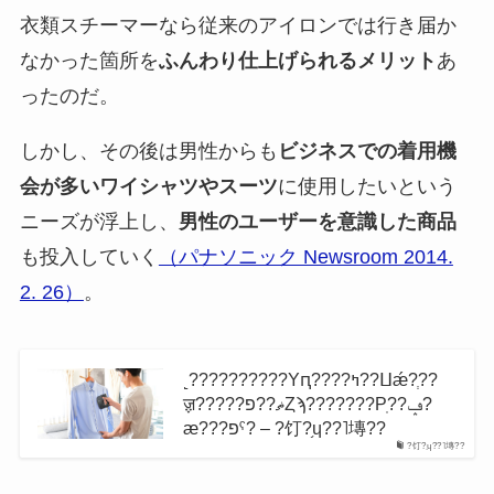
衣類スチーマーなら従来のアイロンでは行き届か
なかった箇所を
ふんわり仕上げられるメリット
あ
ったのだ。
しかし、その後は男性からも
ビジネスでの着用機
会が多いワイシャツやスーツ
に使用したいという
ニーズが浮上し、
男性のユーザーを意識した商品
も投入していく
（パナソニック Newsroom 2014.
2. 26）
。
˻??????????Υԥ????ߤ??ⵡǽ?ְ??
ॹ?????ޡ??פȤϡ???????Ρֽ??ݡ?
æ???פˤ? – ?饤?֥ɥ??˥塼??
?饤?֥ɥ??˥塼??