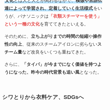
文化
とは人と人とが関わるなかで、
模倣や言語伝
達によって学習され、定着していく生活様式
をい
うが、パナソニックは
「衣類スチーマーを使う」
という一種の文化
を育ててきたといえる。
そのために、
立ち上がりまでの時間の短縮
や
操作
性の向上
、従来のスチームアイロンに劣らない
ス
チーム量
など改良をいくつも重ねてきた。
さらに、
「タイパ」が今までになく価値を持つよ
うになった、昨今の時代背景も追い風
となった。
シワとりから衣料ケア、SDGsへ