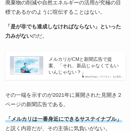
廃棄物の削減や自然エネルギーの活用が究極の目
標であるかのように喧伝することはない。
「是が非でも達成しなければならない」といった
力みがない
のだ。
メルカリがCMと新聞広告で提
案、「それ、新品じゃなくてもい
いんじゃない？」
AdverTimes.（アドタイ） by 宣伝…
その一端を示すのが2021年に展開された見開き２
ページの新聞広告である。
「メルカリは一番身近にできるサステイナブル」
と説く内容だが、その主張に気負いがない。