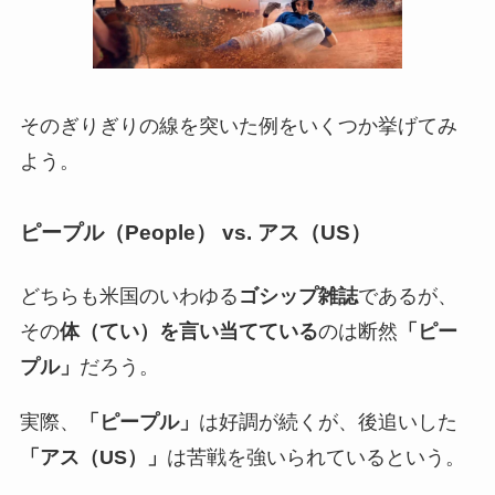
そのぎりぎりの線を突いた例をいくつか挙げてみ
よう。
ピープル（People） vs. アス（US）
どちらも米国のいわゆる
ゴシップ雑誌
であるが、
その
体（てい）を言い当てている
のは断然
「ピー
プル」
だろう。
実際、
「ピープル」
は好調が続くが、後追いした
「アス（US）」
は苦戦を強いられているという。