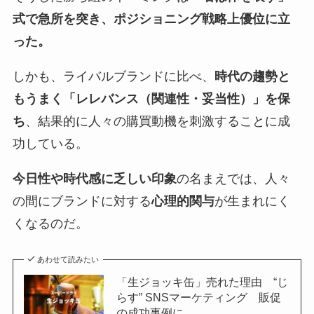
式で急所を突き、ポジショニング戦略上優位に立
った。
しかも、ライバルブランドに比べ、
時代の趨勢と
もうまく「レレバンス（関連性・妥当性）」を保
ち
、結果的に人々の購買動機を刺激することに成
功している。
今日性や時代感に乏しい印象
の名まえでは、人々
の間にブランドに対する
心理的関与
が生まれにく
くなるのだ。
あわせて読みたい
「生ジョッキ缶」売れた理由 “じ
らす” SNSマーケティング 販促
の成功事例に