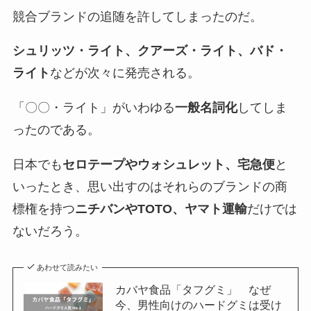
競合ブランドの追随を許してしまったのだ。
シュリッツ・ライト、クアーズ・ライト、バド・
ライト
などが次々に発売される。
「〇〇・ライト」がいわゆる
一般名詞化
してしま
ったのである。
日本でも
セロテープやウォシュレット、宅急便
と
いったとき、思い出すのはそれらのブランドの商
標権を持つ
ニチバンやTOTO、ヤマト運輸
だけでは
ないだろう。
あわせて読みたい
カバヤ食品「タフグミ」 なぜ
今、男性向けのハードグミは受け