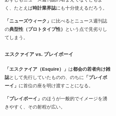
く、たとえば
時計業界誌
にも十分使えるだろう。
「ニューズウィーク」
に比べるとニュース週刊誌
の
典型性（プロトタイプ性）
という点で見劣りし
てしまう。
エスクァイア vs. プレイボーイ
「エスクァイア（Esquire）」
は
都会の若者向け雑
誌
として先行していたものの、のちに
「プレイボ
ーイ」
に首位の座を明け渡すことになる。
「プレイボーイ」
のほうが一般的でイメージを湧
きやすく、その射程が広い。