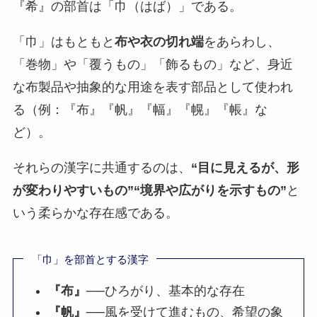
『希』の部首は「巾（はば）」である。
「巾」はもともと
布や衣の切れ端
をあらわし、
「巻物」や「覆うもの」「飾るもの」など、身近
な布製品や抽象的な用途を表す部品として使われ
る（例：『布』『帆』『幅』『幌』『帳』な
ど）。
それらの漢字に共通するのは、
“目に見えるが、形
が変わりやすいもの”“境界や広がりを示すもの”
と
いう柔らかな存在感である。
「巾」を部首とする漢字
『布』
──ひろがり、基本的な存在
『帆』
──風を受けて進むもの、希望の象