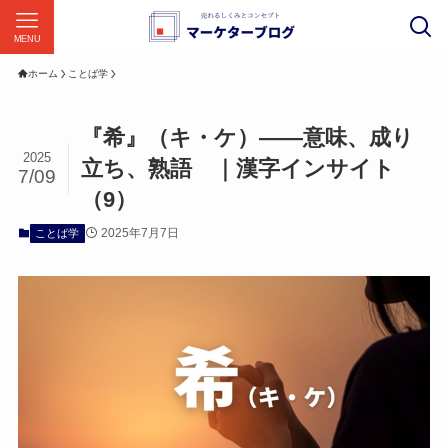
MENU
ホーム
ことば学
『希』（キ・ケ）——意味、成り
2025
立ち、熟語 ｜漢字インサイト
7/09
（9）
2025年7月7日
ことば学