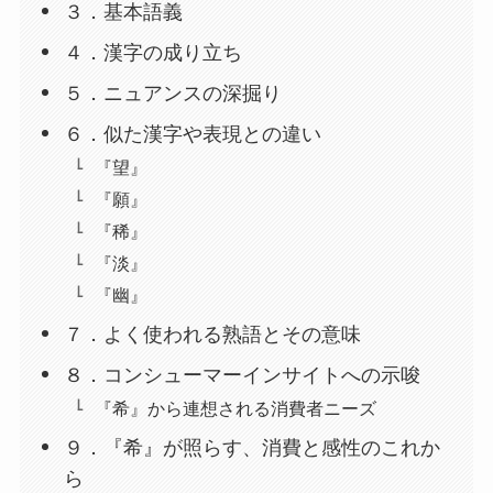
３．基本語義
４．漢字の成り立ち
５．ニュアンスの深掘り
６．似た漢字や表現との違い
『望』
『願』
『稀』
『淡』
『幽』
７．よく使われる熟語とその意味
８．コンシューマーインサイトへの示唆
『希』から連想される消費者ニーズ
９．『希』が照らす、消費と感性のこれか
ら