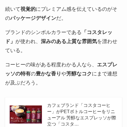
続いて
視覚的
にプレミアム感を伝えているのがそ
の
パッケージデザイン
だ。
ブランドのシンボルカラーである
「コスタレッ
ド」
が使われ、
深みのある上質な雰囲気
を漂わせ
ている。
コーヒーの味がある程度わかる人なら、
エスプレ
ッソの特有
の
豊かな香り
や
芳醇なコク
にまで連想
が及ぶだろう。
カフェブランド「コスタコーヒ
ー」がPETボトルコーヒーをリニ
ューアル 芳醇なエスプレッソが際
立つ「コスタ…