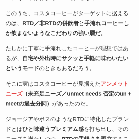
このうち、コスタコーヒーがターゲットに据える
のは、
RTD／非RTDの併飲者
と
手淹れコーヒーし
か飲まないようなこだわりの強い層だ
。
たしかに丁寧に手淹れしたコーヒーが理想ではあ
るが、
自宅や外出時にサクッと手軽に味わいたい
というモード
のときもあるだろう。
そこに実はコスタコーヒーが見据えた
アンメット
ニーズ
（未充足ニーズ／unmet needs 否定のun＋
meetの過去分詞）
があったのだ。
ジョージアやボスのようなRTDに特化したブラン
ドとは
ひと味違うプレミアム感
を打ち出し、その