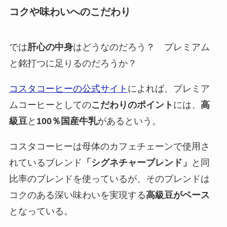
コクや味わいへのこだわり
では
肝心の中身
はどうなのだろう？ プレミアム
と銘打つに足りるのだろうか？
コスタコーヒーの公式サイト
によれば、プレミア
ムコーヒーとしての
こだわりのポイント
には、
高
級豆
と
100％国産牛乳
があるという。
コスタコーヒーは母体のカフェチェーンで使用さ
れているブレンド
「シグネチャーブレンド」
と同
比率のブレンドを使っているが、そのブレンドは
コクのある深い味わいを実現する
高級豆がベース
となっている。