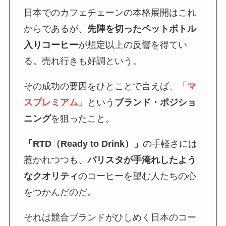
日本でのカフェチェーンの本格展開はこれ
からであるが、
先陣を切ったペットボトル
入りコーヒー
が想定以上の反響を得てい
る。売れ行きも好調という。
その成功の要因をひとことで言えば、
「マ
スプレミアム」
という
ブランド・ポジショ
ニング
を狙ったこと。
「RTD（Ready to Drink）」
の手軽さには
惹かれつつも、
バリスタが手淹れしたよう
なクオリティ
のコーヒーを望む人たちの心
をつかんだのだ。
それは競合ブランドがひしめく日本のコー