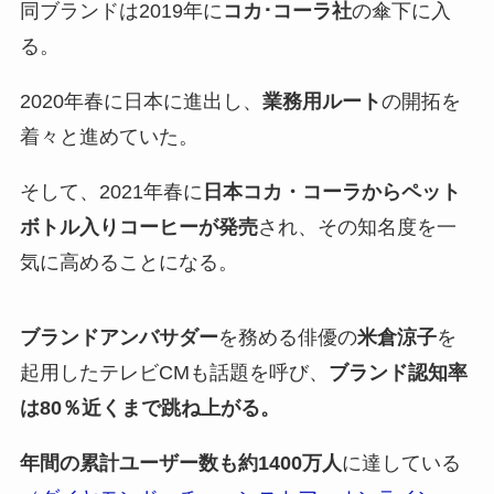
同ブランドは2019年に
コカ･コーラ社
の傘下に入
る。
2020年春に日本に進出し、
業務用ルート
の開拓を
着々と進めていた。
そして、2021年春に
日本コカ・コーラからペット
ボトル入りコーヒーが発売
され、その知名度を一
気に高めることになる。
ブランドアンバサダー
を務める俳優の
米倉涼子
を
起用したテレビCMも話題を呼び、
ブランド認知率
は80％近くまで跳ね上がる。
年間の累計ユーザー数も約1400万人
に達している