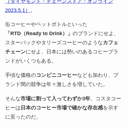
（ダイヤモンド・チェーンストア・オンライン
2023.5.1）
。
缶コーヒーやペットボトルといった
「RTD（Ready to Drink）」
のブランドにせよ、
スターバックやタリーズコーヒーのような
カフェ
チェーン
にせよ、日本には勢いのあるコヒーブラ
ンドがいくつもある。
手頃な価格の
コンビニコーヒー
なども加わり、ブ
ランド間の競争は年々激しさを増していた。
そんな
市場に割って入ってわずか3年
、コスタコー
ヒーは
日本のコーヒー市場で確かな存在感
を示す
に至ったのだ。