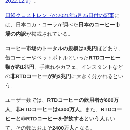
2022.12.9）
。
日経クロストレンドの2021年5月25日付の記事
に
は、日本コカ・コーラが調べた
日本のコーヒー市
場の内訳
が掲載されている。
コーヒー市場のトータルの規模は3兆円
ほどあり、
缶コーヒーやペットボトルといった
RTDコーヒー
類が約1兆円
、手淹れやカフェ、インスタントなど
の
非RTDコーヒーが約2兆円
に大きく分かれるとい
う。
ユーザー数では、
RTDコーヒーの飲用者が600万
人
、
非RTDコーヒーは4300万人
。また、
RTDコー
ヒーと非RTDコーヒーを併飲するという人
もい
て、その数はおよそ
2400万人
となる。