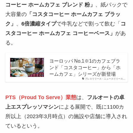
コーヒー ホームカフェ ブレンド 粉」
、紙パックで
大容量の
「コスタコーヒー ホームカフェ ブラッ
ク」
、
6倍濃縮タイプ
で牛乳などで割って飲む「
コ
スタコーヒー ホームカフェ コーヒーベース」
があ
る。
ヨーロッパ No.1※1のカフェブラ
ンド「コスタコーヒー」から「ホ
ームカフェ」シリーズが新登場
プレスリリース・ニュースリリース…
PTS（Proud To Serve）業態
は、
フルオートの卓
上エスプレッソマシン
による展開で、既に1100カ
所以上（2023年3月時点）の施設や店舗に導入され
ているという。