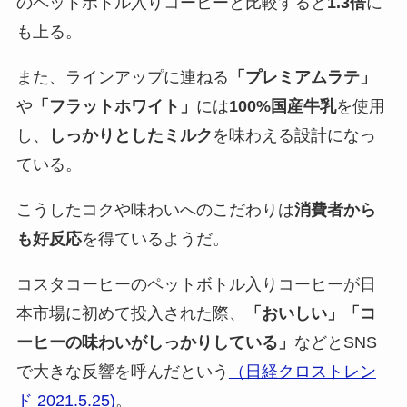
のペットボトル入りコーヒーと比較すると
1.3倍
に
も上る。
また、ラインアップに連ねる
「プレミアムラテ」
や
「フラットホワイト」
には
100%国産牛乳
を使用
し、
しっかりとしたミルク
を味わえる設計になっ
ている。
こうしたコクや味わいへのこだわりは
消費者から
も好反応
を得ているようだ。
コスタコーヒーのペットボトル入りコーヒーが日
本市場に初めて投入された際、
「おいしい」「コ
ーヒーの味わいがしっかりしている」
などとSNS
で大きな反響を呼んだという
（日経クロストレン
ド 2021.5.25)
。