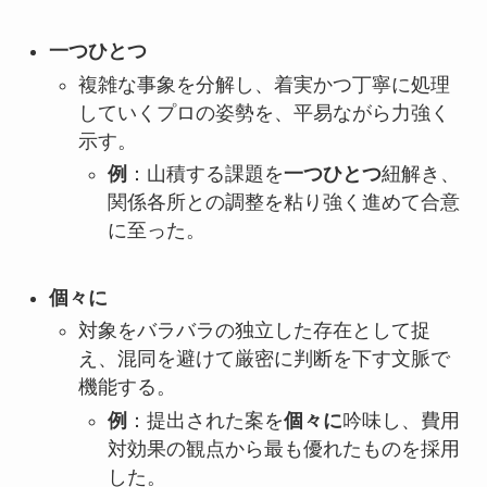
一つひとつ
複雑な事象を分解し、着実かつ丁寧に処理
していくプロの姿勢を、平易ながら力強く
示す。
例
：山積する課題を
一つひとつ
紐解き、
関係各所との調整を粘り強く進めて合意
に至った。
個々に
対象をバラバラの独立した存在として捉
え、混同を避けて厳密に判断を下す文脈で
機能する。
例
：提出された案を
個々に
吟味し、費用
対効果の観点から最も優れたものを採用
した。