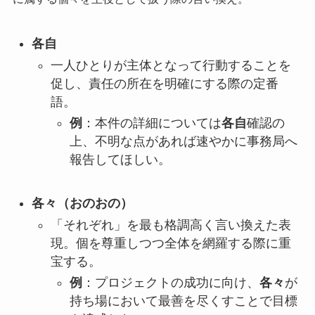
各自
一人ひとりが主体となって行動することを
促し、責任の所在を明確にする際の定番
語。
例
：本件の詳細については
各自
確認の
上、不明な点があれば速やかに事務局へ
報告してほしい。
各々（おのおの）
「それぞれ」を最も格調高く言い換えた表
現。個を尊重しつつ全体を網羅する際に重
宝する。
例
：プロジェクトの成功に向け、
各々
が
持ち場において最善を尽くすことで目標