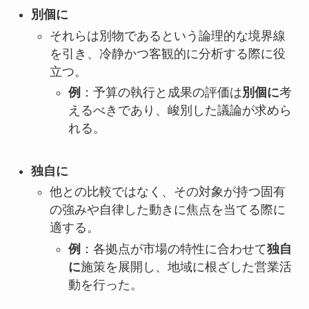
別個に
それらは別物であるという論理的な境界線
を引き、冷静かつ客観的に分析する際に役
立つ。
例
：予算の執行と成果の評価は
別個に
考
えるべきであり、峻別した議論が求めら
れる。
独自に
他との比較ではなく、その対象が持つ固有
の強みや自律した動きに焦点を当てる際に
適する。
例
：各拠点が市場の特性に合わせて
独自
に
施策を展開し、地域に根ざした営業活
動を行った。