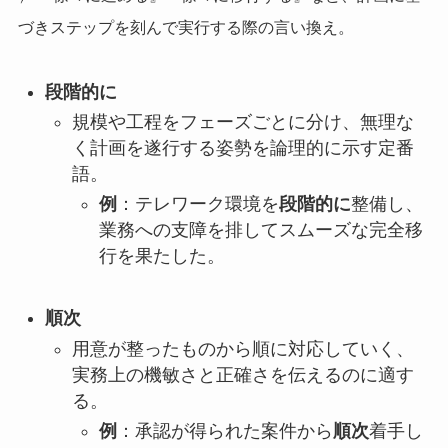
づきステップを刻んで実行する際の言い換え。
段階的に
規模や工程をフェーズごとに分け、無理な
く計画を遂行する姿勢を論理的に示す定番
語。
例
：テレワーク環境を
段階的に
整備し、
業務への支障を排してスムーズな完全移
行を果たした。
順次
用意が整ったものから順に対応していく、
実務上の機敏さと正確さを伝えるのに適す
る。
例
：承認が得られた案件から
順次
着手し