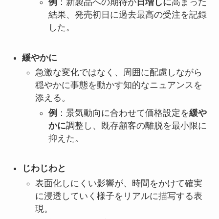
例
：新製品への期待が
日増しに
高まった
結果、発売初日に過去最高の受注を記録
した。
緩やかに
急激な変化ではなく、周囲に配慮しながら
穏やかに事態を動かす知的なニュアンスを
添える。
例
：景気動向に合わせて価格設定を
緩や
かに
調整し、既存顧客の離脱を最小限に
抑えた。
じわじわと
表面化しにくい影響が、時間をかけて確実
に浸透していく様子をリアルに描写する表
現。