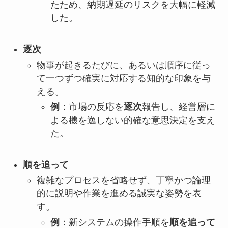
たため、納期遅延のリスクを大幅に軽減
した。
逐次
物事が起きるたびに、あるいは順序に従っ
て一つずつ確実に対応する知的な印象を与
える。
例
：市場の反応を
逐次
報告し、経営層に
よる機を逸しない的確な意思決定を支え
た。
順を追って
複雑なプロセスを省略せず、丁寧かつ論理
的に説明や作業を進める誠実な姿勢を表
す。
例
：新システムの操作手順を
順を追って