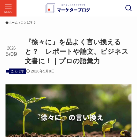
MENU
ホーム
ことば学
『徐々に』を品よく言い換える
2026
と？ レポートや論文、ビジネス
5/09
文書に！｜プロの語彙力
2026年5月9日
ことば学