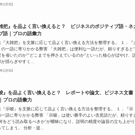
6年1月3日
雑把』を品よく言い換えると？ ビジネスのポジティブ語・ネ
ブ語｜プロの語彙力
は『大雑把』を文脈に応じて品よく言い換える方法を整理する。 １．『
』の一語に寄りかかる弊害 「大雑把」は便利な一語だが、頼りすぎると“
度を省いたのか”“どこまでを押さえているのか”といった核心がぼやけ、
が揺らぎやすく...
6年1月3日
唆』を品よく言い換えると？ レポートや論文、ビジネス文書
｜プロの語彙力
は『示唆』を文脈に応じて品よく言い換える方法を整理する。 １．『示
の一語に寄りかかる弊害 「示唆」は使い勝手のよい含意語だが、頼りす
“何をどう読み取るべきか”が曖昧になり、説明の精度や論旨の立ち上が
てしまう。 分析・提...