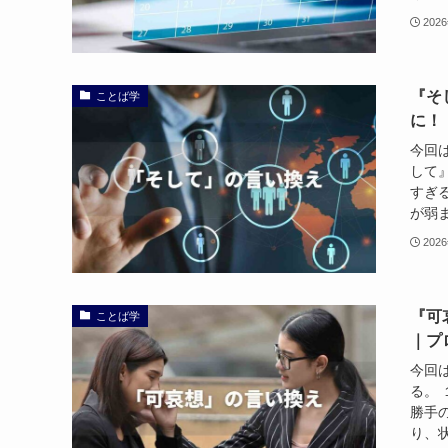
202
『そ
ことば学
に！
今回
して
すぎ
が弱ま
202
『可
ことば学
｜プ
今回
る。
勝手
り、状