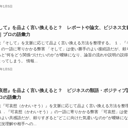
6年1月5日
して』を品よく言い換えると？ レポートや論文、ビジネス文
｜プロの語彙力
は『そして』を文脈に応じて品よく言い換える方法を整理する。 １．『
』の一語に寄りかかる弊害 「そして」は使い勝手のよい接続語だが、頼
ると“何をどう関係づけたいのか”が曖昧になり、論旨の流れや説明の説
ってしまう。 情報...
6年1月5日
哀想』を品よく言い換えると？ ビジネスの類語・ポジティブ
ロの語彙力
は『可哀想（かわいそう）』を文脈に応じて品よく言い換える方法を整
 １．『可哀想（かわいそう）』の一語に寄りかかる弊害 「可哀想」は使
のよい共感語だが、頼りすぎると“どこに向けた気遣いなのか”が曖昧にな
況理解や相手への...