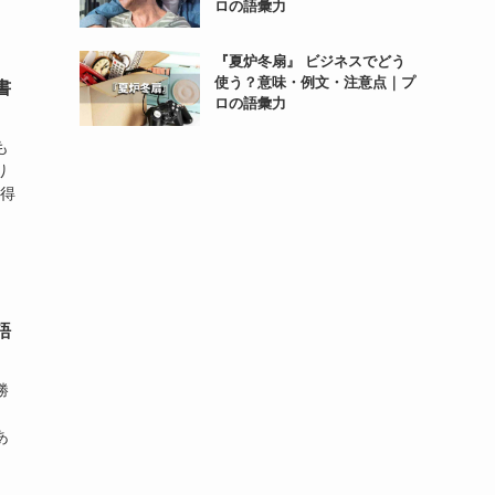
ロの語彙力
『夏炉冬扇』 ビジネスでどう
使う？意味・例文・注意点｜プ
書
ロの語彙力
も
り
説得
語
勝
あ