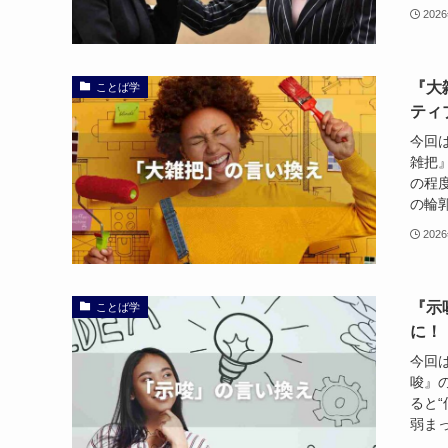
202
『大
ことば学
ティ
今回
雑把
の程
の輪郭
202
『示
ことば学
に！
今回
唆』
ると
弱まっ