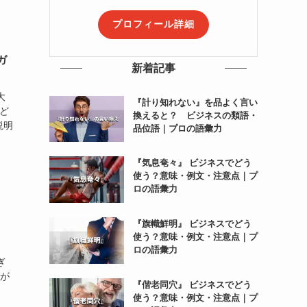
プロフィール詳細
ガ
新着記事
大
『計り知れない』を品よく言い
ど
換えると？ ビジネスの類語・
説明
品位語｜プロの語彙力
『気息奄々』 ビジネスでどう
使う？意味・例文・注意点｜プ
ロの語彙力
『旗幟鮮明』 ビジネスでどう
使う？意味・例文・注意点｜プ
ロの語彙力
ぎ
りが
『偕老同穴』 ビジネスでどう
使う？意味・例文・注意点｜プ