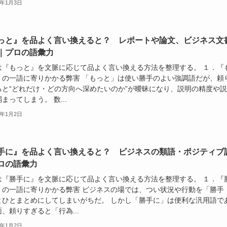
6年1月3日
っと』を品よく言い換えると？ レポートや論文、ビジネス文
｜プロの語彙力
は『もっと』を文脈に応じて品よく言い換える方法を整理する。 １．『
』の一語に寄りかかる弊害 「もっと」は使い勝手のよい強調語だが、頼
ると“どれだけ・どの方向へ深めたいのか”が曖昧になり、説明の精度や
まってしまう。 数...
6年1月2日
手に』を品よく言い換えると？ ビジネスの類語・ポジティブ
ロの語彙力
は『勝手に』を文脈に応じて品よく言い換える方法を整理する。 １．『
』の一語に寄りかかる弊害 ビジネスの場では、つい状況や行動を「勝手
とひとまとめにしてしまいがちだ。 しかし「勝手に」は便利な汎用語で
、頼りすぎると「行為...
6年1月2日