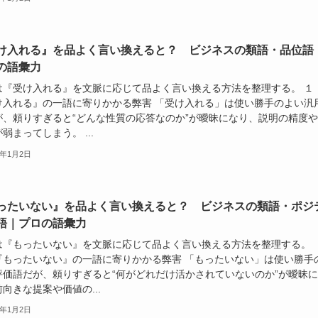
け入れる』を品よく言い換えると？ ビジネスの類語・品位語
の語彙力
は『受け入れる』を文脈に応じて品よく言い換える方法を整理する。 １
け入れる』の一語に寄りかかる弊害 「受け入れる」は使い勝手のよい汎
が、頼りすぎると“どんな性質の応答なのか”が曖昧になり、説明の精度
弱まってしまう。 ...
6年1月2日
ったいない』を品よく言い換えると？ ビジネスの類語・ポジ
語｜プロの語彙力
は『もったいない』を文脈に応じて品よく言い換える方法を整理する。
『もったいない』の一語に寄りかかる弊害 「もったいない」は使い勝手
評価語だが、頼りすぎると“何がどれだけ活かされていないのか”が曖昧
向きな提案や価値の...
6年1月2日