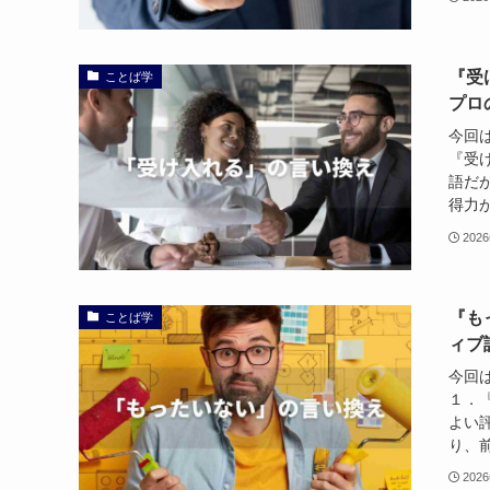
『受
ことば学
プロ
今回
『受
語だ
得力が
202
『も
ことば学
ィブ
今回
１．
よい
り、前
202