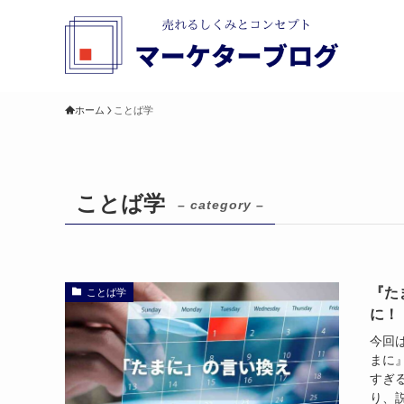
ホーム
ことば学
ことば学
– category –
『た
ことば学
に！
今回
まに
すぎ
り、説