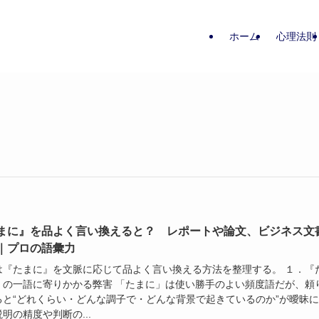
ホーム
心理法則
まに』を品よく言い換えると？ レポートや論文、ビジネス文
｜プロの語彙力
は『たまに』を文脈に応じて品よく言い換える方法を整理する。 １．『
』の一語に寄りかかる弊害 「たまに」は使い勝手のよい頻度語だが、頼
ると“どれくらい・どんな調子で・どんな背景で起きているのか”が曖昧
明の精度や判断の...