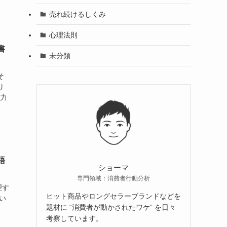
売れ続けるしくみ
心理法則
書
未分類
そ
り
得力
語
ショーマ
専門領域：消費者行動分析
理す
ヒット商品やロングセラーブランドなどを
い
題材に “消費者が動かされたワケ” を日々
考察しています。