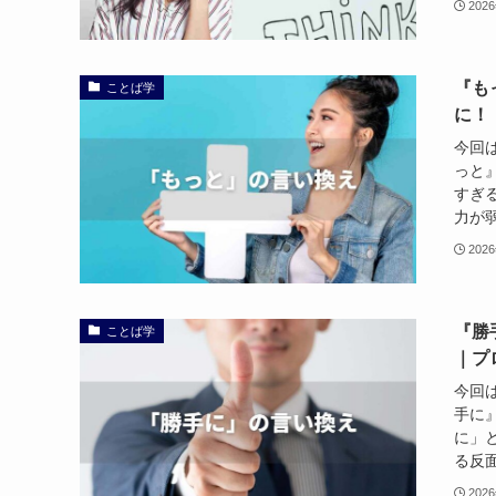
202
『も
ことば学
に！
今回
っと
すぎ
力が弱
202
『勝
ことば学
｜プ
今回
手に
に」
る反面
202