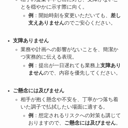
とを穏やかに示す際に向く。
例
：開始時刻を変更いただいても、
差し
支えありません
のでご安心ください。
支障ありません
業務や計画への影響がないことを、簡潔か
つ実務的に伝える表現。
例
：提出が一日遅れても業務上
支障あり
ません
ので、内容を優先してください。
ご懸念には及びません
相手が抱く懸念や不安を、丁寧かつ落ち着
いた調子で払拭したい場面に適する。
例
：想定されるリスクへの対策も講じて
おりますので、
ご懸念には及びません
。