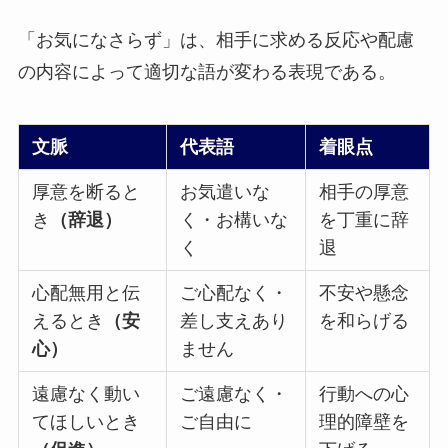
「お気になさらず」は、相手に求める反応や配慮
の内容によって適切な語が変わる表現である。
文脈
代表語
着眼点
厚意を断ると
お気遣いな
相手の厚意
き
（辞退）
く・お構いな
を丁重に辞
く
退
心配無用と伝
ご心配なく・
不安や懸念
えるとき
（安
差し支えあり
を和らげる
心）
ません
遠慮なく動い
ご遠慮なく・
行動への心
てほしいとき
ご自由に
理的障壁を