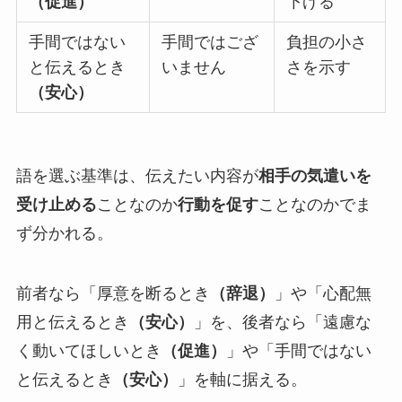
（促進）
下げる
手間ではない
手間ではござ
負担の小さ
と伝えるとき
いません
さを示す
（安心）
語を選ぶ基準は、伝えたい内容が
相手の気遣いを
受け止める
ことなのか
行動を促す
ことなのかでま
ず分かれる。
前者なら「厚意を断るとき
（辞退）
」や「心配無
用と伝えるとき
（安心）
」を、後者なら「遠慮な
く動いてほしいとき
（促進）
」や「手間ではない
と伝えるとき
（安心）
」を軸に据える。