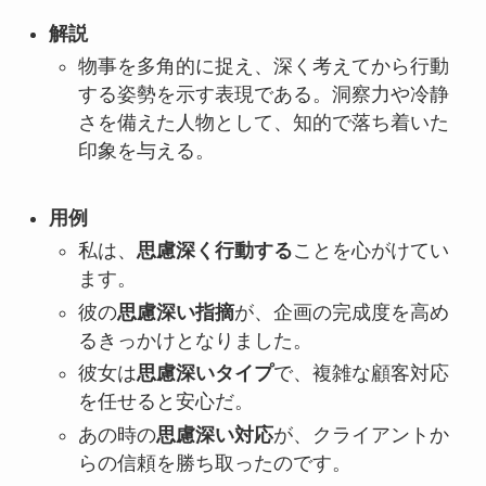
解説
物事を多角的に捉え、深く考えてから行動
する姿勢を示す表現である。洞察力や冷静
さを備えた人物として、知的で落ち着いた
印象を与える。
用例
私は、
思慮深く行動する
ことを心がけてい
ます。
彼の
思慮深い指摘
が、企画の完成度を高め
るきっかけとなりました。
彼女は
思慮深いタイプ
で、複雑な顧客対応
を任せると安心だ。
あの時の
思慮深い対応
が、クライアントか
らの信頼を勝ち取ったのです。