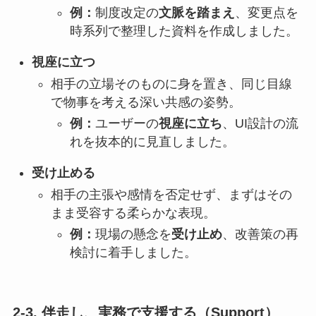
例：
制度改定の
文脈を踏まえ
、変更点を
時系列で整理した資料を作成しました。
視座に立つ
相手の立場そのものに身を置き、同じ目線
で物事を考える深い共感の姿勢。
例：
ユーザーの
視座に立ち
、UI設計の流
れを抜本的に見直しました。
受け止める
相手の主張や感情を否定せず、まずはその
まま受容する柔らかな表現。
例：
現場の懸念を
受け止め
、改善策の再
検討に着手しました。
2-3. 伴走し、実務で支援する（Support）