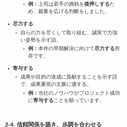
例：
上司は若手の挑戦を
後押しする
た
め、裁量を広げる判断をしました。
尽力する
自らの力を尽くして取り組む、誠実で力強
い姿勢を示す語。
例：
本件の早期解決に向けて
尽力する
所
存です。
寄与する
成果や目的の達成に貢献することを示す語
で、成果重視の文脈に適する。
例：
当社のノウハウがプロジェクト成功
に
寄与する
ことを願っています。
2-4. 信頼関係を築き、歩調を合わせる