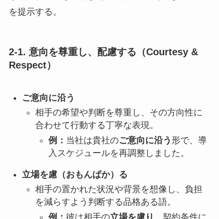
を提示する。
2-1. 意向を尊重し、配慮する（Courtesy &
Respect）
ご意向に沿う
相手の希望や判断を尊重し、その方向性に
合わせて行動する丁寧な表現。
例：
当社は貴社の
ご意向に沿う
形で、導
入スケジュールを再調整しました。
立場を慮（おもんぱか）る
相手の置かれた状況や背景を想像し、負担
を減らすよう判断する品格ある語。
例：
彼は相手の
立場を慮り
、契約条件に