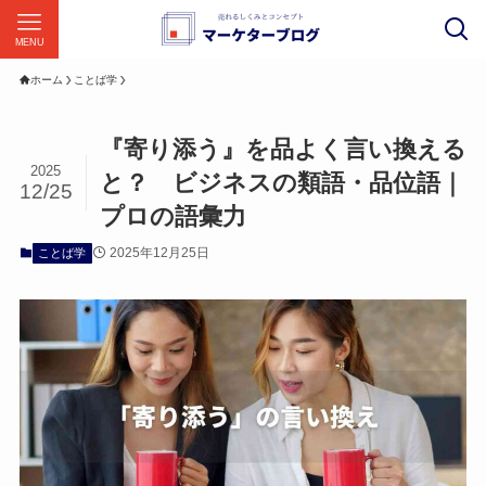
MENU
ホーム
ことば学
『寄り添う』を品よく言い換える
2025
と？ ビジネスの類語・品位語｜
12/25
プロの語彙力
2025年12月25日
ことば学