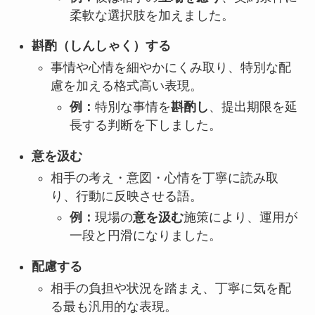
柔軟な選択肢を加えました。
斟酌（しんしゃく）する
事情や心情を細やかにくみ取り、特別な配
慮を加える格式高い表現。
例：
特別な事情を
斟酌し
、提出期限を延
長する判断を下しました。
意を汲む
相手の考え・意図・心情を丁寧に読み取
り、行動に反映させる語。
例：
現場の
意を汲む
施策により、運用が
一段と円滑になりました。
配慮する
相手の負担や状況を踏まえ、丁寧に気を配
る最も汎用的な表現。