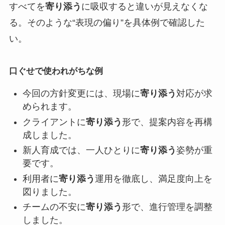
すべてを
寄り添う
に吸収すると違いが見えなくな
る。そのような“表現の偏り”を具体例で確認した
い。
口ぐせで使われがちな例
今回の方針変更には、現場に
寄り添う
対応が求
められます。
クライアントに
寄り添う
形で、提案内容を再構
成しました。
新人育成では、一人ひとりに
寄り添う
姿勢が重
要です。
利用者に
寄り添う
運用を徹底し、満足度向上を
図りました。
チームの不安に
寄り添う
形で、進行管理を調整
しました。