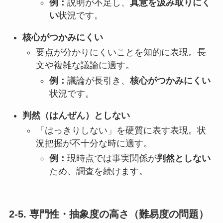
例：
説明が不足し、
真意を汲み取りにく
い
状況です。
核心がつかみにくい
要点が分かりにくいことを知的に表現。長
文や複雑な議論に適す。
例：
議論が長引き、
核心がつかみにくい
状況です。
判然（はんぜん）としない
「はっきりしない」を硬質に表す表現。状
況把握が不十分な時に適す。
例：
現時点では事実関係が
判然としない
ため、調査を続けます。
2-5. 専門性・抽象度の高さ（難易度の問題）