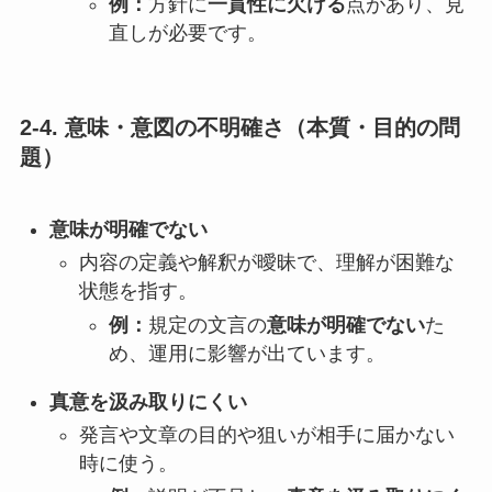
例：
方針に
一貫性に欠ける
点があり、見
直しが必要です。
2-4. 意味・意図の不明確さ（本質・目的の問
題）
意味が明確でない
内容の定義や解釈が曖昧で、理解が困難な
状態を指す。
例：
規定の文言の
意味が明確でない
た
め、運用に影響が出ています。
真意を汲み取りにくい
発言や文章の目的や狙いが相手に届かない
時に使う。