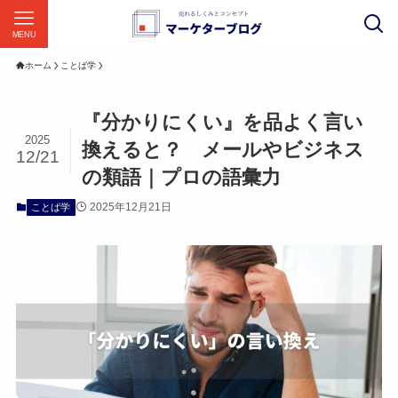
MENU
ホーム
ことば学
『分かりにくい』を品よく言い
2025
換えると？ メールやビジネス
12/21
の類語｜プロの語彙力
2025年12月21日
ことば学