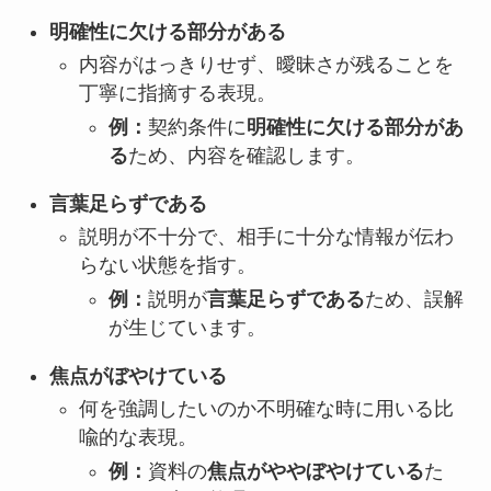
明確性に欠ける部分がある
内容がはっきりせず、曖昧さが残ることを
丁寧に指摘する表現。
例：
契約条件に
明確性に欠ける部分があ
る
ため、内容を確認します。
言葉足らずである
説明が不十分で、相手に十分な情報が伝わ
らない状態を指す。
例：
説明が
言葉足らずである
ため、誤解
が生じています。
焦点がぼやけている
何を強調したいのか不明確な時に用いる比
喩的な表現。
例：
資料の
焦点がややぼやけている
た