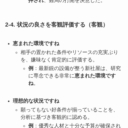
押され
、難局の打開を決意した。
2-4. 状況の良さを客観評価する（客観）
恵まれた環境ですね
相手の置かれた条件やリソースの充実ぶり
を、嫌味なく肯定的に評価する。
例
：最新鋭の設備が整う新社屋は、研究
に専念できる非常に
恵まれた環境です
ね
。
理想的な状況ですね
願ってもない好条件が揃っていることを、
分析に基づき客観的に認める。
例
：優秀な人材と十分な予算が確保され