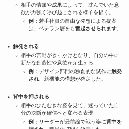
相手の情熱や成果によって、沈んでいた意
欲が力強く呼び起こされる様子を描く。
例
：若手社員の自由な発想による提案
は、ベテラン層をも
奮起させられます
。
触発される
相手の言動がきっかけとなり、自分の中に
新たな創造性や意欲が芽生える。
例
：デザイン部門の独創的な試作に
触発
され
、新機能の構想が確定した。
背中を押される
相手のひたむきな姿を見て、迷っていた自
分の決断が確信へと変わる表現。
例
：リーダーが最前線で戦う姿に
背中を