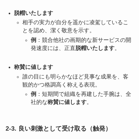
脱帽いたします
相手の実力が自分を遥かに凌駕しているこ
とを認め、潔く敬意を示す。
例
：競合他社の画期的な新サービスの開
発速度には、正直
脱帽いたします
。
称賛に値します
誰の目にも明らかなほど見事な成果を、客
観的かつ格調高く称える表現。
例
：短期間で組織を再建した手腕は、全
社的な
称賛に値します
。
2-3. 良い刺激として受け取る（触発）