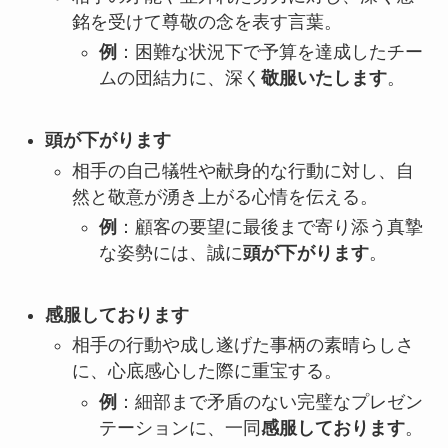
銘を受けて尊敬の念を表す言葉。
例
：困難な状況下で予算を達成したチー
ムの団結力に、深く
敬服いたします
。
頭が下がります
相手の自己犠牲や献身的な行動に対し、自
然と敬意が湧き上がる心情を伝える。
例
：顧客の要望に最後まで寄り添う真摯
な姿勢には、誠に
頭が下がります
。
感服しております
相手の行動や成し遂げた事柄の素晴らしさ
に、心底感心した際に重宝する。
例
：細部まで矛盾のない完璧なプレゼン
テーションに、一同
感服しております
。