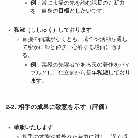
例
：常に市場の先を読む課長の判断力
を、自身の
目標としたい
です。
私淑（ししゅく）しております
直接の面識がなくとも、著作や活動を通じ
て密かに師と仰ぎ、心酔する場面に適す
る。
例
：業界の先駆者である氏の著作をバイ
ブルとし、独立前から長年
私淑しており
ます
。
2-2. 相手の成果に敬意を示す（評価）
敬服いたします
相手の才能や並外れた努力に対し、深く感