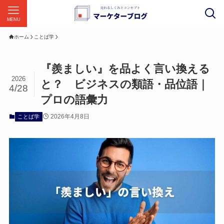
MENU
ホーム
ことば学
『羨ましい』を品よく言い換える
2026
と？ ビジネスの類語・品位語｜
4/28
プロの語彙力
2026年4月8日
ことば学