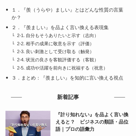
１．『羨（うらや）ましい』とはどんな性質の言葉
か？
２．『羨ましい』を品よく言い換える表現集
2-1. 自分もそうありたいと示す（志向）
2-2. 相手の成果に敬意を示す（評価）
2-3. 良い刺激として受け取る（触発）
2-4. 状況の良さを客観評価する（客観）
2-5. 成功や活躍を前向きに祝福する（祝意）
３．まとめ：『羨ましい』を知的に言い換える視点
新着記事
『計り知れない』を品よく言い換
えると？ ビジネスの類語・品位
語｜プロの語彙力