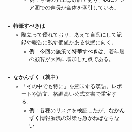
ア圏での伸長が全体を牽引している。
特筆すべきは
際立って優れており、あえて言葉にして記
録や報告に残す価値がある状態に向く。
例
：今回の施策で
特筆すべきは
、若年層
の顧客が大幅に増加した点である。
なかんずく（就中）
「その中でも特に」を意味する漢語。レポ
ートや論文、格調高い公式文書で重宝す
る。
例
：各種のリスクを検証したが、
なかん
ずく
情報漏洩の対策を急がねばならな
い。