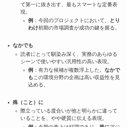
て第一に抜き出す、最もスマートな定番表
現。
例
：今回のプロジェクトにおいて、
とり
わけ
初期の市場調査が成功の鍵を握る。
なかでも
読者にとって馴染み深く、実務のあらゆる
シーンで使いやすい汎用性の高い表現。
例
：有力な候補が複数浮上した。
なかで
も
この環境分野の企画は高い収益性を見
込める。
殊（こと）に
際立っている度合いが他と明らかに違って
いることを、やや硬質に伝える表現。
例
：今期の売上は好調であり、
殊に
アジ