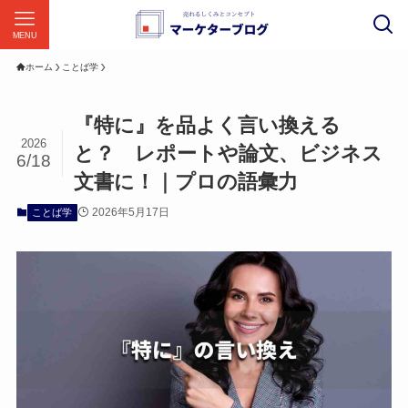
MENU
ホーム
ことば学
『特に』を品よく言い換える
2026
と？ レポートや論文、ビジネス
6/18
文書に！｜プロの語彙力
2026年5月17日
ことば学