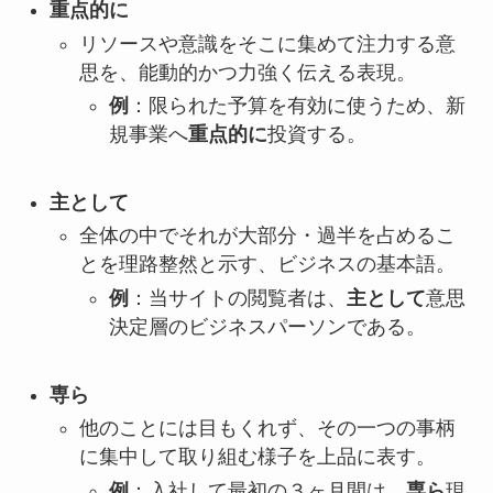
重点的に
リソースや意識をそこに集めて注力する意
思を、能動的かつ力強く伝える表現。
例
：限られた予算を有効に使うため、新
規事業へ
重点的に
投資する。
主として
全体の中でそれが大部分・過半を占めるこ
とを理路整然と示す、ビジネスの基本語。
例
：当サイトの閲覧者は、
主として
意思
決定層のビジネスパーソンである。
専ら
他のことには目もくれず、その一つの事柄
に集中して取り組む様子を上品に表す。
例
：入社して最初の３ヶ月間は、
専ら
現