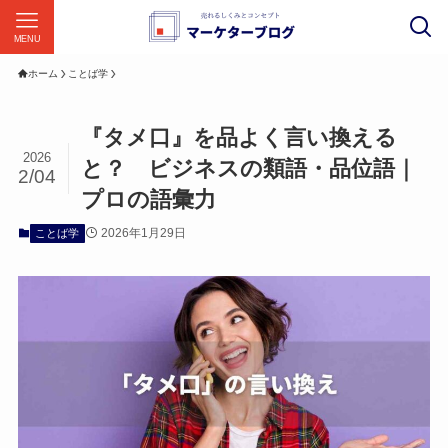
MENU
ホーム
ことば学
『タメ口』を品よく言い換える
2026
と？ ビジネスの類語・品位語｜
2/04
プロの語彙力
2026年1月29日
ことば学