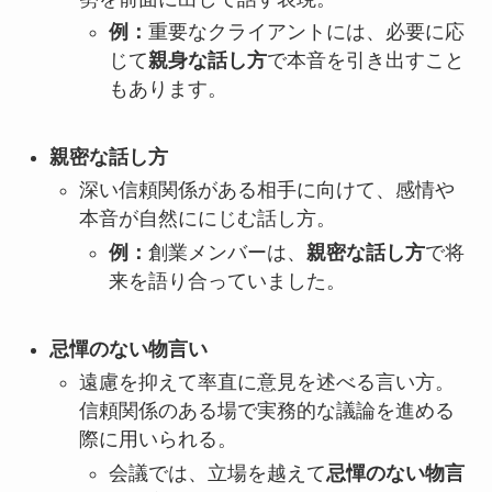
例：
重要なクライアントには、必要に応
じて
親身な話し方
で本音を引き出すこと
もあります。
親密な話し方
深い信頼関係がある相手に向けて、感情や
本音が自然ににじむ話し方。
例：
創業メンバーは、
親密な話し方
で将
来を語り合っていました。
忌憚のない物言い
遠慮を抑えて率直に意見を述べる言い方。
信頼関係のある場で実務的な議論を進める
際に用いられる。
会議では、立場を越えて
忌憚のない物言