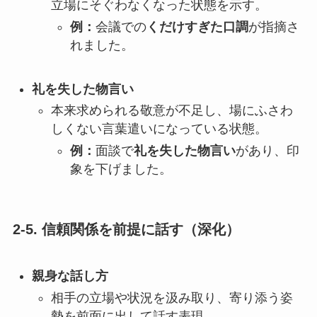
立場にそぐわなくなった状態を示す。
例：
会議での
くだけすぎた口調
が指摘さ
れました。
礼を失した物言い
本来求められる敬意が不足し、場にふさわ
しくない言葉遣いになっている状態。
例：
面談で
礼を失した物言い
があり、印
象を下げました。
2-5. 信頼関係を前提に話す（深化）
親身な話し方
相手の立場や状況を汲み取り、寄り添う姿
勢を前面に出して話す表現。