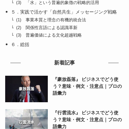
(3) 「水」という普遍的象徴の戦略的活用
５．実践で活かす「自然共生」メッセージング戦略
(1) 事業本質と理念の有機的統合法
(2) 関係性言語による認識革新
(3) 普遍価値による文化超越戦略
６．総括
新着記事
『豪放磊落』 ビジネスでどう使
う？意味・例文・注意点｜プロの
語彙力
『行雲流水』 ビジネスでどう使
う？意味・例文・注意点｜プロの
語彙力