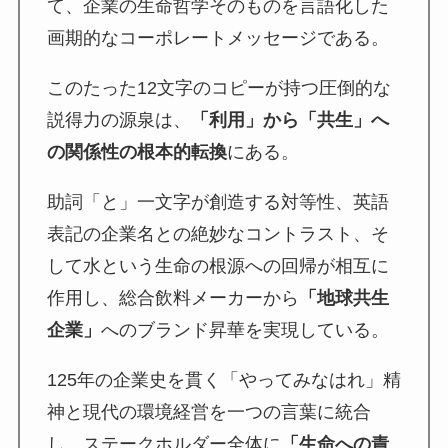
て、企業の生命哲学そのものを言語化した
画期的なコーポレートメッセージである。
このたった12文字のコピーが持つ圧倒的な
説得力の源泉は、
「利用」から「共生」へ
の関係性の根本的転換
にある。
助詞「と」一文字が創造する対等性、英語
表記の企業名との絶妙なコントラスト、そ
して水という生命の根源への回帰が相互に
作用し、総合飲料メーカーから
「地球共生
企業」
へのブランド昇華を実現している。
125年の企業史を貫く「やってみなはれ」精
神と現代の環境経営を一つの言葉に統合
し、ステークホルダー全体に
「生命への責