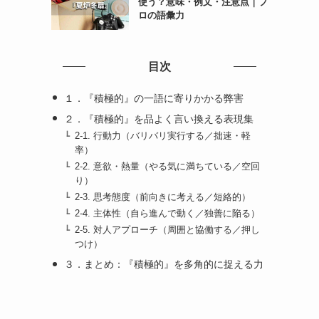
使う？意味・例文・注意点｜プ
ロの語彙力
目次
１．『積極的』の一語に寄りかかる弊害
２．『積極的』を品よく言い換える表現集
2-1. 行動力（バリバリ実行する／拙速・軽
率）
2-2. 意欲・熱量（やる気に満ちている／空回
り）
2-3. 思考態度（前向きに考える／短絡的）
2-4. 主体性（自ら進んで動く／独善に陥る）
2-5. 対人アプローチ（周囲と協働する／押し
つけ）
３．まとめ：『積極的』を多角的に捉える力