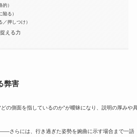
絡的）
善に陥る）
する／押しつけ）
捉える力
る弊害
“どの側面を指しているのか”が曖昧になり、説明の厚みや
——さらには、行き過ぎた姿勢を婉曲に示す場合まで一語