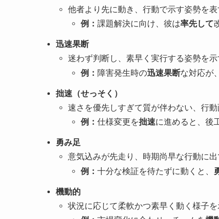
他者より先に動き、行動で示す姿勢を表
例：
課題解決に向け、彼は
率先して
迅速果断
迷わず判断し、素早く実行する姿勢を示
例：
障害発生時の
迅速果断
な対応が
拙速（せっそく）
速さを優先しすぎて質が伴わない、行動
例：
仕様変更を
拙速
に進めると、後
勇み足
意気込みが先走り、時期尚早な行動に出
例：
十分な検証を待たずに動くと、
機動的
状況に応じて柔軟かつ素早く動く様子を