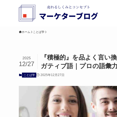
ホーム
ことば学
『積極的』を品よく言い
2025
12/27
ガティブ語｜プロの語彙
2025年12月27日
ことば学