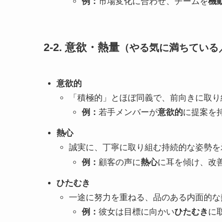
例：
市場変化に合わせ、チームを
機
2-2. 意欲・熱量
（やる気に満ちている
意欲的
「積極的」とほぼ同義で、前向きに取り
例：
若手メンバーが
意欲的
に提案を
熱心
誠実に、丁寧に取り組む持続的な姿勢を
例：
顧客の声に
熱心
に耳を傾け、改
ひたむき
一途に努力を重ねる、品のある内面的な
例：
彼女は目標に向かい
ひたむき
に