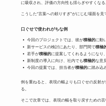
に吸収され、評価の方向性も揺らぎやすくなる
こうした“言葉への頼りすぎ”がにじむ場面を見
口ぐせで使われがちな例
今回のプロジェクトでは、彼が
積極的
に動
新サービスの検討にあたり、部門間で
積極
若手が
積極的
に提案してくれるようになり
新制度の導入に向け、社内でも
積極的
な意
今回の提案では、担当者が
積極的
に踏み込
例を重ねると、表現の幅よりも口ぐせの反射が
る。
そこで次章では、表現の幅を取り戻すための言