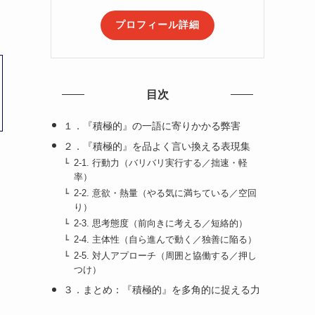
プロフィール詳細
目次
１．『積極的』の一語に寄りかかる弊害
２．『積極的』を品よく言い換える表現集
2-1. 行動力（バリバリ実行する／拙速・軽
率）
2-2. 意欲・熱量（やる気に満ちている／空回
り）
2-3. 思考態度（前向きに考える／短絡的）
2-4. 主体性（自ら進んで動く／独善に陥る）
2-5. 対人アプローチ（周囲と協働する／押し
つけ）
３．まとめ：『積極的』を多角的に捉える力