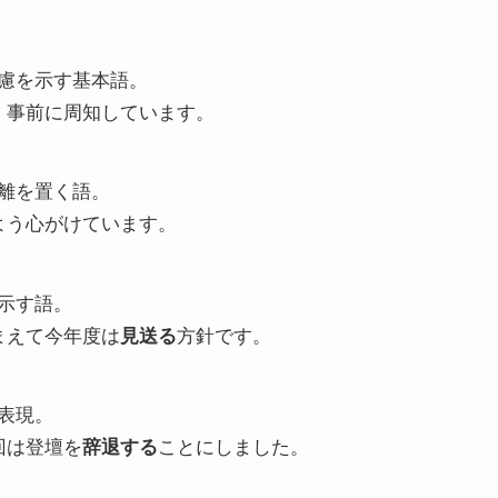
慮を示す基本語。
、事前に周知しています。
離を置く語。
よう心がけています。
示す語。
まえて今年度は
見送る
方針です。
表現。
回は登壇を
辞退する
ことにしました。