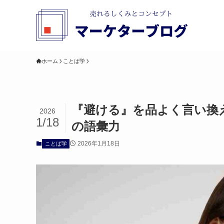
ホーム
ことば学
『避ける』を品よく言い換
2026
1/18
の語彙力
2026年1月18日
ことば学