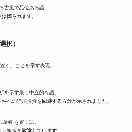
る古風で品位ある語。
及は
憚ら
れます。
（選択）
を置く」ことを示す表現。
断を示す最も中立的な語。
案件への追加投資を
回避する
方針が示されました。
に距離を置く語。
狙う施策を
敬遠して
います。