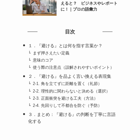
えると？ ビジネスやレポート
に！｜プロの語彙力
目次
１．『避ける』とは何を指す言葉か？
まず押さえたい定義
意味のコア
使う際の注意点（誤解されやすいポイント）
２．『避ける』を品よく言い換える表現集
2-1. 角を立てずに距離を置く（礼節）
2-2. 理性的に関わらないと決める（選択）
2-3. 正面衝突を避ける工夫（方法）
2-4. 先回りして不都合を防ぐ（予防）
３．まとめ：『避ける』の判断を丁寧に言語
化する