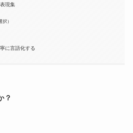
表現集
）
選択）
）
寧に言語化する
か？