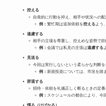
控える
自発的に行動を抑え、相手や状況への配
例：
繁忙期は追加依頼を
控える
よう
遠慮する
相手の立場を尊重し、控えめな姿勢で距
例：
会議では私見の主張は
遠慮する
見送る
今回は実行しないという柔らかな判断を
例：
新規投資については、市況を踏
辞退する
招待・依頼を礼儀正しく断るときの定番
例：
スケジュールの都合により、今
憚る（はばかる）