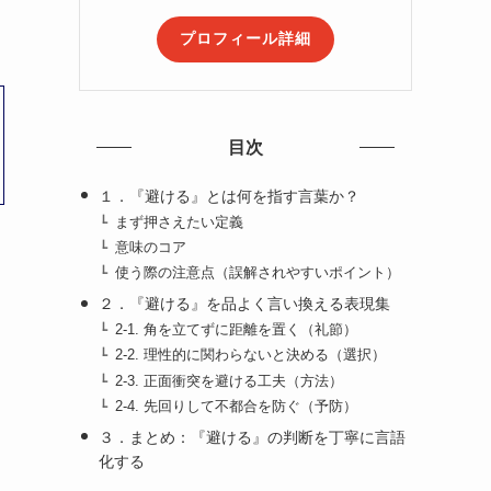
プロフィール詳細
目次
１．『避ける』とは何を指す言葉か？
まず押さえたい定義
意味のコア
使う際の注意点（誤解されやすいポイント）
２．『避ける』を品よく言い換える表現集
2-1. 角を立てずに距離を置く（礼節）
2-2. 理性的に関わらないと決める（選択）
2-3. 正面衝突を避ける工夫（方法）
2-4. 先回りして不都合を防ぐ（予防）
３．まとめ：『避ける』の判断を丁寧に言語
化する