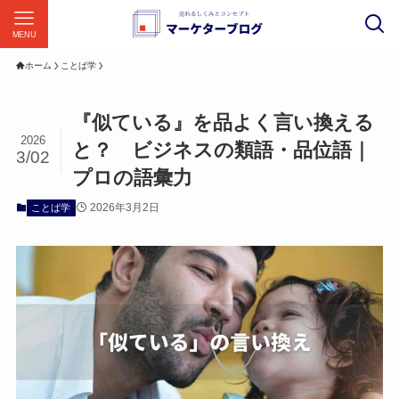
MENU
ホーム
ことば学
『似ている』を品よく言い換える
2026
と？ ビジネスの類語・品位語｜
3/02
プロの語彙力
2026年3月2日
ことば学