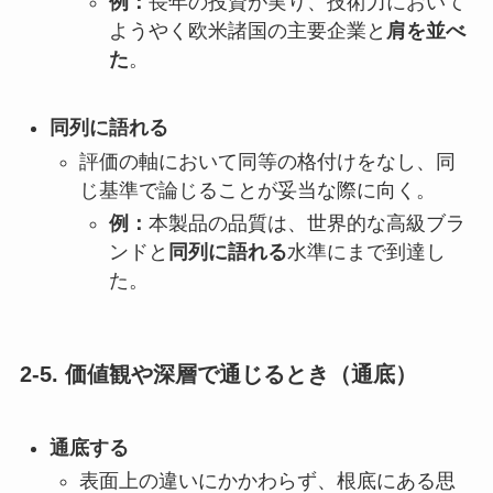
例：
長年の投資が実り、技術力において
ようやく欧米諸国の主要企業と
肩を並べ
た
。
同列に語れる
評価の軸において同等の格付けをなし、同
じ基準で論じることが妥当な際に向く。
例：
本製品の品質は、世界的な高級ブラ
ンドと
同列に語れる
水準にまで到達し
た。
2-5. 価値観や深層で通じるとき（通底）
通底する
表面上の違いにかかわらず、根底にある思