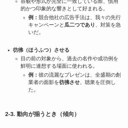
容貌や形式が完全に一致している際、慣用
的かつ印象的な響きとして好まれる。
例：
競合他社の広告手法は、我々の先行
キャンペーンと
瓜二つであり
、対策を急
いだ。
彷彿（ほうふつ）させる
目の前の対象から、過去の名作や成功例を
鮮明に連想する場面に使われる。
例：
彼の流麗なプレゼンは、全盛期の創
業者の面影を
彷彿させ
、聴衆を圧倒し
た。
2-3. 動向が揃うとき（傾向）