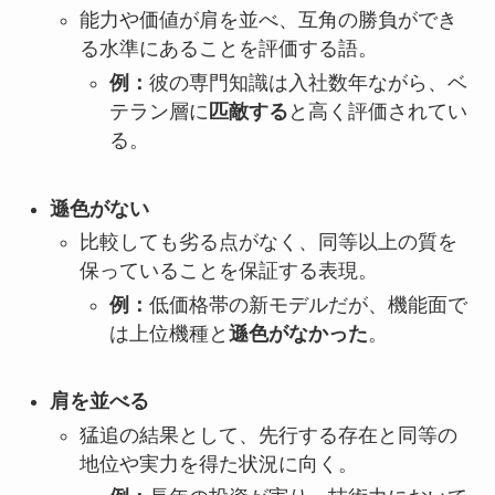
能力や価値が肩を並べ、互角の勝負ができ
る水準にあることを評価する語。
例：
彼の専門知識は入社数年ながら、ベ
テラン層に
匹敵する
と高く評価されてい
る。
遜色がない
比較しても劣る点がなく、同等以上の質を
保っていることを保証する表現。
例：
低価格帯の新モデルだが、機能面で
は上位機種と
遜色がなかった
。
肩を並べる
猛追の結果として、先行する存在と同等の
地位や実力を得た状況に向く。