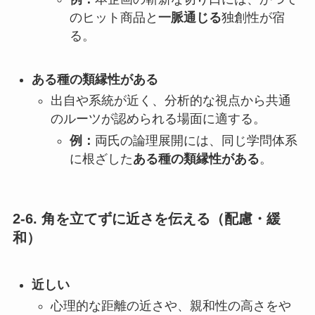
のヒット商品と
一脈通じる
独創性が宿
る。
ある種の類縁性がある
出自や系統が近く、分析的な視点から共通
のルーツが認められる場面に適する。
例：
両氏の論理展開には、同じ学問体系
に根ざした
ある種の類縁性がある
。
2-6. 角を立てずに近さを伝える（配慮・緩
和）
近しい
心理的な距離の近さや、親和性の高さをや