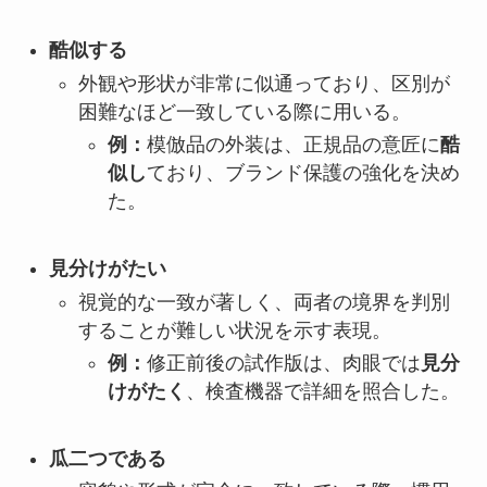
酷似する
外観や形状が非常に似通っており、区別が
困難なほど一致している際に用いる。
例：
模倣品の外装は、正規品の意匠に
酷
似し
ており、ブランド保護の強化を決め
た。
見分けがたい
視覚的な一致が著しく、両者の境界を判別
することが難しい状況を示す表現。
例：
修正前後の試作版は、肉眼では
見分
けがたく
、検査機器で詳細を照合した。
瓜二つである