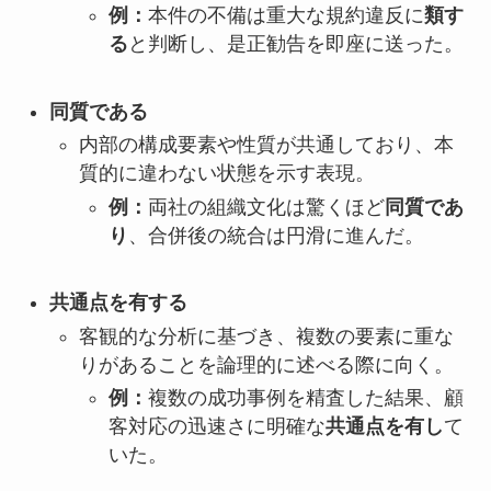
例：
本件の不備は重大な規約違反に
類す
る
と判断し、是正勧告を即座に送った。
同質である
内部の構成要素や性質が共通しており、本
質的に違わない状態を示す表現。
例：
両社の組織文化は驚くほど
同質であ
り
、合併後の統合は円滑に進んだ。
共通点を有する
客観的な分析に基づき、複数の要素に重な
りがあることを論理的に述べる際に向く。
例：
複数の成功事例を精査した結果、顧
客対応の迅速さに明確な
共通点を有し
て
いた。