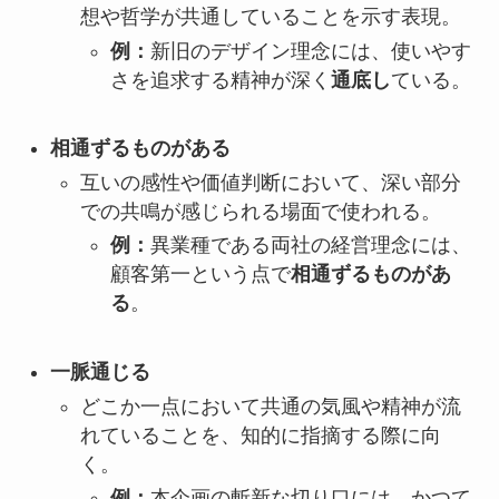
想や哲学が共通していることを示す表現。
例：
新旧のデザイン理念には、使いやす
さを追求する精神が深く
通底し
ている。
相通ずるものがある
互いの感性や価値判断において、深い部分
での共鳴が感じられる場面で使われる。
例：
異業種である両社の経営理念には、
顧客第一という点で
相通ずるものがあ
る
。
一脈通じる
どこか一点において共通の気風や精神が流
れていることを、知的に指摘する際に向
く。
例：
本企画の斬新な切り口には、かつて