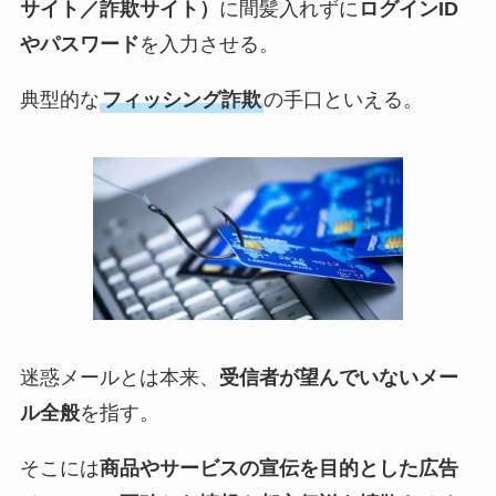
サイト／詐欺サイト）
に間髪入れずに
ログインID
やパスワード
を入力させる。
典型的な
フィッシング詐欺
の手口といえる。
迷惑メールとは本来、
受信者が望んでいないメー
ル全般
を指す。
そこには
商品やサービスの宣伝を目的とした広告