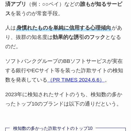
済アプリ
（例：○○ペイ）などの
誰もが知るサービ
ス
を装うのが常套手段。
人は
身慣れたものを単純に信用する心理傾向
があ
り、抜群の知名度は
効果的な誘引のフック
となる
のだ。
ソフトバンクグループのBBソフトサービスが実在
する銀行やECサイト等を装った詐欺サイトの検知
数を発表している
（PR TIMES 2024.6.6）
。
2023年に検知されたサイトのうち、検知数の多か
ったトップ10のブランドは以下の通りだという。
検知数の多かった詐欺サイトのトップ10