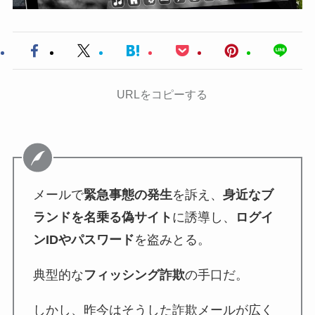
URLをコピーする
メールで
緊急事態の発生
を訴え、
身近なブ
ランドを名乗る偽サイト
に誘導し、
ログイ
ンIDやパスワード
を盗みとる。
典型的な
フィッシング詐欺
の手口だ。
しかし、昨今はそうした詐欺メールが広く