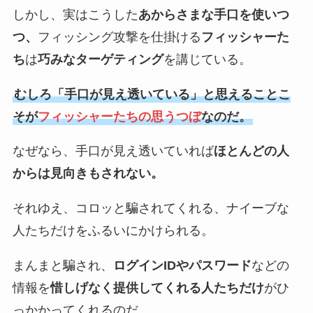
しかし、実はこうした
あからさまな手口を使いつ
つ、
フィッシング攻撃を仕掛ける
フィッシャーた
ち
は
巧みなターゲティング
を講じている。
むしろ「手口が見え透いている」と思えることこ
そが
フィッシャーたちの思うつぼ
なのだ。
なぜなら、手口が見え透いていれば
ほとんどの人
からは見向きもされない。
それゆえ、コロッと騙されてくれる、ナイーブな
人たちだけをふるいにかけられる。
まんまと騙され、
ログインIDやパスワード
などの
情報を
惜しげなく提供してくれる人たちだけ
がひ
っかかってくれるのだ。