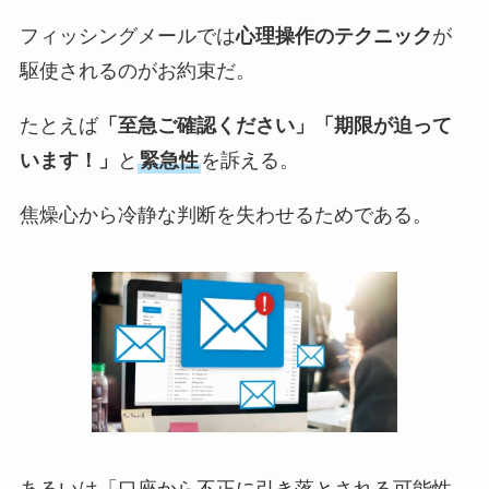
フィッシングメールでは
心理操作のテクニック
が
駆使されるのがお約束だ。
たとえば
「至急ご確認ください」「期限が迫って
います！」
と
緊急性
を訴える。
焦燥心から冷静な判断を失わせるためである。
あるいは「口座から不正に引き落とされる可能性