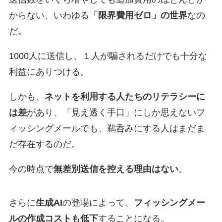
からない、いわゆる
「限界費用ゼロ」の世界
なの
だ。
1000人に送信し、１人が騙されるだけでも十分な
利益にありつける。
しかも、
ネットを利用する人たちのリテラシーに
は差
があり、「見え透く手口」にしか思えないフ
ィッシングメールでも、鵜呑みにする人はまだま
だ存在するのだ。
今の時点で
無差別送信を控える理由はない
。
さらに
生成AI
の登場によって、
フィッシングメー
ルの作成コストも低下
することになる。