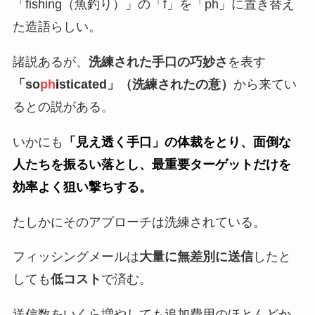
「fishing（魚釣り）」の「f」を「ph」に置き替え
た造語らしい。
諸説あるが、
洗練された手口の巧妙さ
を表す
「so
ph
i
sticated」（洗練されたの意）
から来てい
るとの説がある。
いかにも
「見え透く手口」の体裁をとり、面倒な
人たちを振るい落とし、最重要ターゲットだけを
効率よく狙い撃ちする。
たしかにそのアプローチは洗練されている。
フィッシングメールは
大量に無差別に送信
したと
しても
低コスト
で済む。
送信数をいくら増やしても追加費用のほとんどか