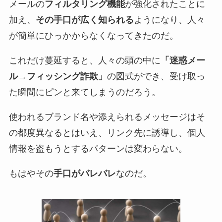
メールの
フィルタリング機能
が強化されたことに
加え、
その手口が広く知られる
ようになり、人々
が簡単にひっかからなくなってきたのだ。
これだけ蔓延すると、人々の頭の中に
「迷惑メー
ル→フィッシング詐欺」
の図式ができ、受け取っ
た瞬間にピンと来てしまうのだろう。
使われるブランド名や添えられるメッセージはそ
の都度異なるとはいえ、リンク先に誘導し、個人
情報を盗もうとするパターンは変わらない。
もはやその
手口がバレバレ
なのだ。