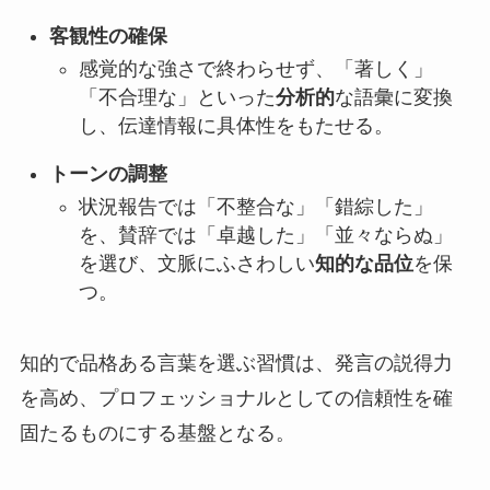
客観性の確保
感覚的な強さで終わらせず、「著しく」
「不合理な」といった
分析的
な語彙に変換
し、伝達情報に具体性をもたせる。
トーンの調整
状況報告では「不整合な」「錯綜した」
を、賛辞では「卓越した」「並々ならぬ」
を選び、文脈にふさわしい
知的な品位
を保
つ。
知的で品格ある言葉を選ぶ習慣は、発言の説得力
を高め、プロフェッショナルとしての信頼性を確
固たるものにする基盤となる。