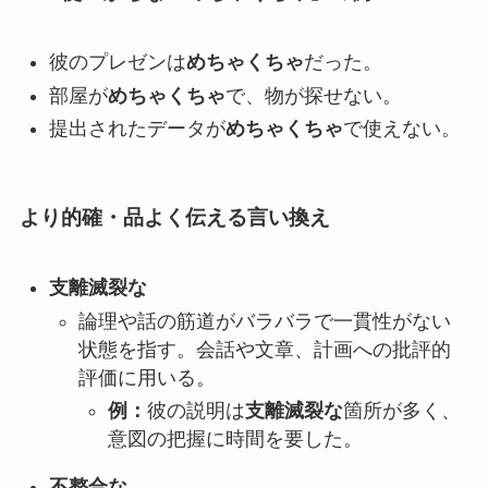
彼のプレゼンは
めちゃくちゃ
だった。
部屋が
めちゃくちゃ
で、物が探せない。
提出されたデータが
めちゃくちゃ
で使えない。
より的確・品よく伝える言い換え
支離滅裂な
論理や話の筋道がバラバラで一貫性がない
状態を指す。会話や文章、計画への批評的
評価に用いる。
例：
彼の説明は
支離滅裂な
箇所が多く、
意図の把握に時間を要した。
不整合な