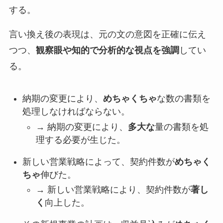
する。
言い換え後の表現は、元の文の意図を正確に伝え
つつ、
観察眼や知的で分析的な視点を強調
してい
る。
納期の変更により、
めちゃくちゃ
な数の書類を
処理しなければならない。
→ 納期の変更により、
多大な
量の書類を処
理する必要が生じた。
新しい営業戦略によって、契約件数が
めちゃく
ちゃ
伸びた。
→ 新しい営業戦略により、契約件数が
著し
く
向上した。