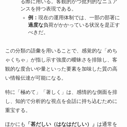
る際に用いる。客観的かつ批判的なニュア
ンスを持つ表現である。
例：
現在の運用体制では、一部の部署に
過度な
負荷がかかっている状況を是正す
べきだ。
この分類の語彙を用いることで、感覚的な「めち
ゃくちゃ」が指し示す強度の曖昧さを排除し、客
観的な度合いや量といった要素を加味した質の高
い情報伝達が可能になる。
特に「極めて」「著しく」は、感情的な側面を排
し、知的で分析的な視点を会話に持ち込むために
重宝する。
ほかにも
「甚だしい（はなはだしい）」
は通常を