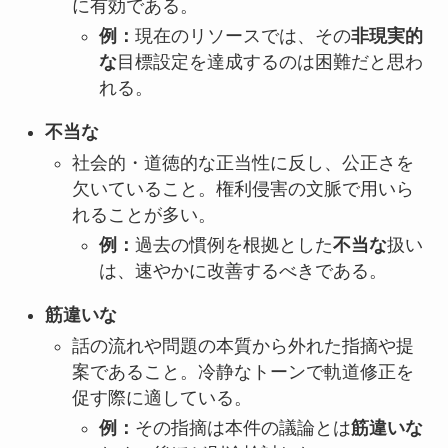
に有効である。
例：
現在のリソースでは、その
非現実的
な
目標設定を達成するのは困難だと思わ
れる。
不当な
社会的・道徳的な正当性に反し、公正さを
欠いていること。権利侵害の文脈で用いら
れることが多い。
例：
過去の慣例を根拠とした
不当な
扱い
は、速やかに改善するべきである。
筋違いな
話の流れや問題の本質から外れた指摘や提
案であること。冷静なトーンで軌道修正を
促す際に適している。
例：
その指摘は本件の議論とは
筋違いな