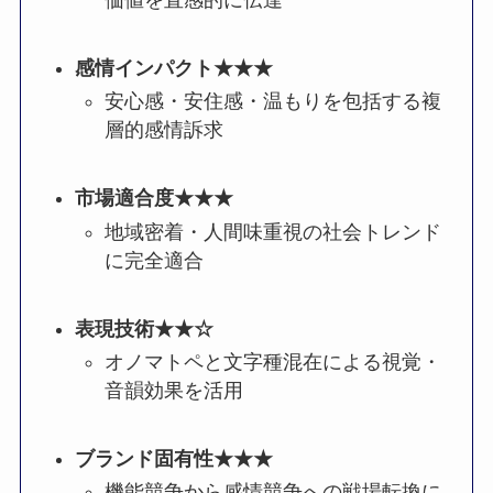
価値を直感的に伝達
感情インパクト
★★★
安心感・安住感・温もりを包括する複
層的感情訴求
市場適合度★★★
地域密着・人間味重視の社会トレンド
に完全適合
表現技術
★★☆
オノマトペと文字種混在による視覚・
音韻効果を活用
ブランド固有性
★★★
機能競争から感情競争への戦場転換に