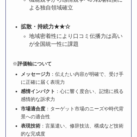
よる独自領域確立
拡散・持続力
★★☆
地域密着性により口コミ伝播力は高い
が全国統一性に課題
※
評価軸について
メッセージ力
：伝えたい内容が明確で、受け手
に正確に届く表現力
感情インパクト
：心に響く度合い、記憶に残る
感情的な訴求力
市場適合度
：ターゲット市場のニーズや時代背
景への適合性
表現技術
：言葉遣い、修辞技法、構成など技術
的な完成度