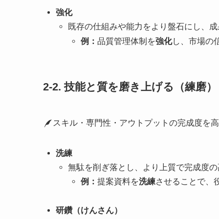
強化
既存の仕組みや能力をより盤石にし、成
例：
品質管理体制を
強化
し、市場の
2-2. 技能と質を磨き上げる（練磨）
スキル・専門性・アウトプットの完成度を
洗練
無駄を削ぎ落とし、より上質で完成度の
例：
提案資料を
洗練
させることで、
研鑽（けんさん）