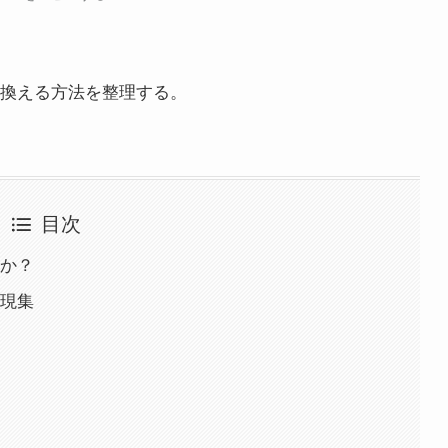
い換える方法を整理する。
目次
か？
現集
）