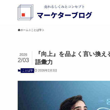
ホーム
ことば学
『向上』を品よく言い換え
2026
2/03
語彙力
2026年2月3日
ことば学