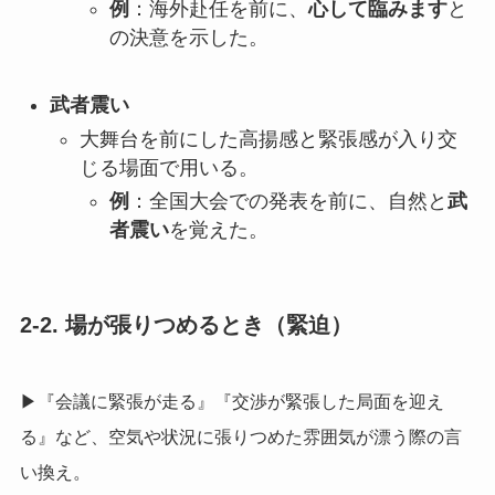
例
：海外赴任を前に、
心して臨みます
と
の決意を示した。
武者震い
大舞台を前にした高揚感と緊張感が入り交
じる場面で用いる。
例
：全国大会での発表を前に、自然と
武
者震い
を覚えた。
2-2. 場が張りつめるとき（緊迫）
▶『会議に緊張が走る』『交渉が緊張した局面を迎え
る』など、空気や状況に張りつめた雰囲気が漂う際の言
い換え。