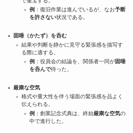
で重宝する。
例
：復旧作業は進んでいるが、なお
予断
を許さない
状況である。
固唾（かたず）を呑む
結果や判断を静かに見守る緊張感を描写す
る際に適する。
例
：役員会の結論を、関係者一同が
固唾
を呑んで
待った。
厳粛な空気
格式や重大性を伴う場面の緊張感を品よく
伝えられる。
例
：創業記念式典は、終始
厳粛な空気
の
中で進行した。