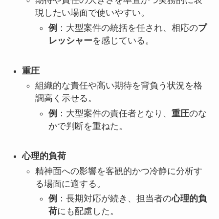
期待や責任の大きさを率直かつ実務的に表
現したい場面で使いやすい。
例
：大型案件の統括を任され、相応の
プ
レッシャー
を感じている。
重圧
組織的な責任や高い期待を背負う状況を格
調高く示せる。
例
：大型案件の責任者となり、
重圧
のな
かで判断を重ねた。
心理的負荷
精神面への影響を客観的かつ冷静に分析す
る場面に適する。
例
：長期対応が続き、担当者の
心理的負
荷
にも配慮した。