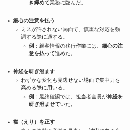
き締めて
業務に臨んだ。
細心の注意を払う
ミスが許されない局面で、慎重な対応を強
調する際に適する。
例
：顧客情報の移行作業には、
細心の注
意を払って
進めた。
神経を研ぎ澄ます
わずかな変化も見逃せない場面で集中力を
高める際に用いる。
例
：最終確認では、担当者全員が
神経を
研ぎ澄ませて
いた。
襟（えり）を正す