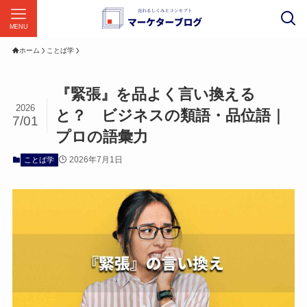
MENU
ホーム
ことば学
『緊張』を品よく言い換える
2026
と？ ビジネスの類語・品位語｜
7/01
プロの語彙力
2026年7月1日
ことば学