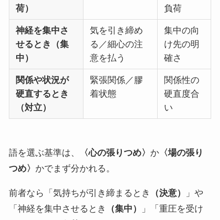
荷）
負荷
神経を集中さ
気を引き締め
集中の向
せるとき（集
る／細心の注
け先の明
中）
意を払う
確さ
関係や状況が
緊張関係／膠
関係性の
硬直するとき
着状態
硬直度合
（対立）
い
語を選ぶ基準は、
〈心の張りつめ〉
か
〈場の張り
つめ〉
かでまず分かれる。
前者なら「気持ちが引き締まるとき
（決意）
」や
「神経を集中させるとき
（集中）
」「重圧を受け