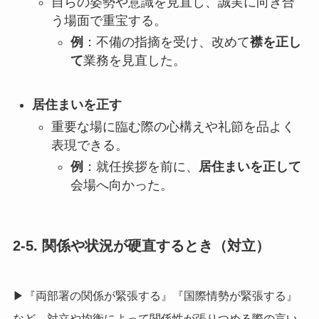
自らの姿勢や意識を見直し、誠実に向き合
う場面で重宝する。
例
：不備の指摘を受け、改めて
襟を正し
て
業務を見直した。
居住まいを正す
重要な場に臨む際の心構えや礼節を品よく
表現できる。
例
：就任挨拶を前に、
居住まいを正して
会場へ向かった。
2-5. 関係や状況が硬直するとき（対立）
▶『両部署の関係が緊張する』『国際情勢が緊張する』
など、対立や均衡によって関係性が張りつめる際の言い