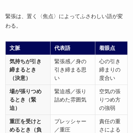
緊張は、置く〈焦点〉によってふさわしい語が変
わる。
文脈
代表語
着眼点
気持ちが引き
緊張感／身の
心の引き
締まるとき
引き締まる思
締まりの
（決意）
い
度合い
場が張りつめ
緊迫感／張り
空気の張
るとき（緊
詰めた雰囲気
りつめ方
迫）
の強弱
重圧を受けと
プレッシャー
責任の重
めるとき（負
／重圧
さによる