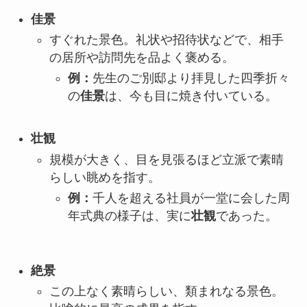
佳景
すぐれた景色。礼状や招待状などで、相手
の居所や訪問先を品よく褒める。
例：
先生のご別邸より拝見した四季折々
の
佳景
は、今も目に焼き付いている。
壮観
規模が大きく、目を見張るほど立派で素晴
らしい眺めを指す。
例：
千人を超える社員が一堂に会した周
年式典の様子は、実に
壮観
であった。
絶景
この上なく素晴らしい、類まれなる景色。