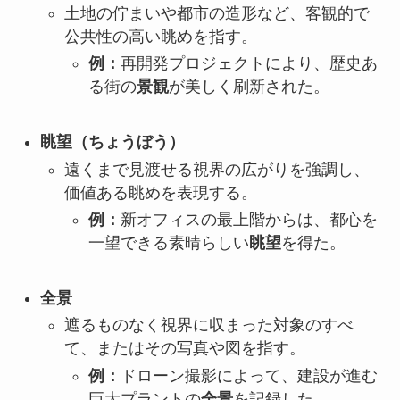
土地の佇まいや都市の造形など、客観的で
公共性の高い眺めを指す。
例：
再開発プロジェクトにより、歴史あ
る街の
景観
が美しく刷新された。
眺望（ちょうぼう）
遠くまで見渡せる視界の広がりを強調し、
価値ある眺めを表現する。
例：
新オフィスの最上階からは、都心を
一望できる素晴らしい
眺望
を得た。
全景
遮るものなく視界に収まった対象のすべ
て、またはその写真や図を指す。
例：
ドローン撮影によって、建設が進む
巨大プラントの
全景
を記録した。