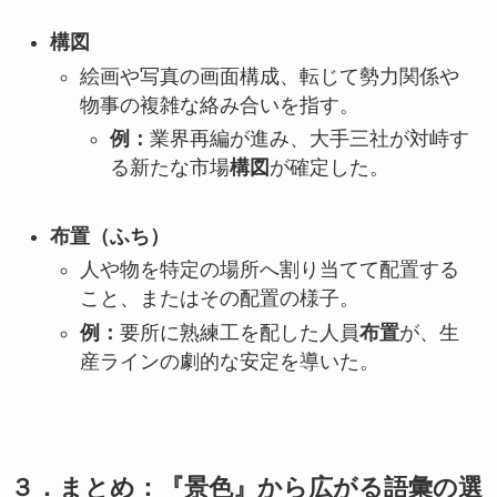
構図
絵画や写真の画面構成、転じて勢力関係や
物事の複雑な絡み合いを指す。
例：
業界再編が進み、大手三社が対峙す
る新たな市場
構図
が確定した。
布置（ふち）
人や物を特定の場所へ割り当てて配置する
こと、またはその配置の様子。
例：
要所に熟練工を配した人員
布置
が、生
産ラインの劇的な安定を導いた。
３．まとめ：『景色』から広がる語彙の選