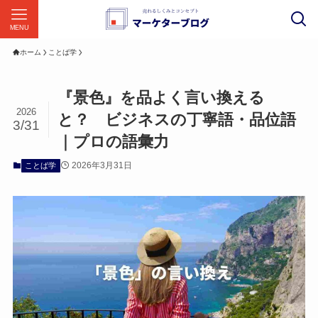
MENU
ホーム
ことば学
『景色』を品よく言い換える
2026
と？ ビジネスの丁寧語・品位語
3/31
｜プロの語彙力
2026年3月31日
ことば学