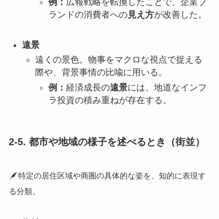
例：
広報戦略を転換したことで、企業ブ
ランドの消費者への
見え方
が改善した。
遠景
遠くの景色。物事をマクロな視点で捉える
際や、背景事情の比喩に用いる。
例：
経済成長の
遠景
には、地道なインフ
ラ投資の積み重ねが存在する。
2-5. 都市や地域の様子を述べるとき（街並）
特定の居住区域や商圏の具体的な姿を、知的に表現す
る分類。