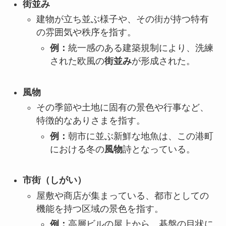
街並み
建物が立ち並ぶ様子や、その街が持つ特有
の雰囲気や秩序を指す。
例：
統一感のある建築規制により、洗練
された欧風の
街並み
が形成された。
風物
その季節や土地に固有の景色や行事など、
特徴的なありさまを指す。
例：
朝市に並ぶ新鮮な地魚は、この港町
における冬の
風物
詩となっている。
市街（しがい）
屋敷や商店が集まっている、都市としての
機能を持つ区域の景色を指す。
例：
高層ビルの屋上から、碁盤の目状に