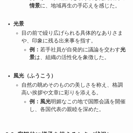
情景
に、地域再生の手応えを感じた。
光景
目の前で繰り広げられる具体的なありさま
や、印象に残る出来事を指す。
例：
若手社員が自発的に議論を交わす
光
景
は、組織の活性化を象徴した。
風光（ふうこう）
自然の眺めそのものの美しさを称え、格調
高い挨拶や文章に彩りを添える。
例：風光
明媚なこの地で国際会議を開催
し、各国代表の親睦を深めた。