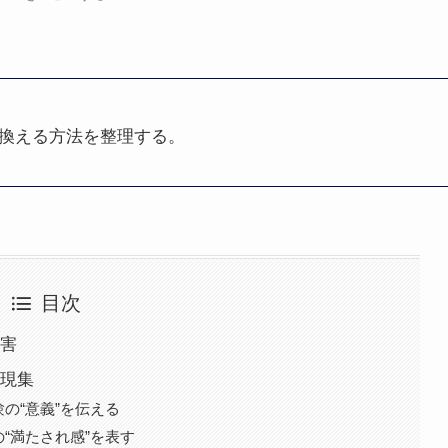
換える方法を整理する。
目次
害
現集
験の“意義”を伝える
の“満たされ感”を表す