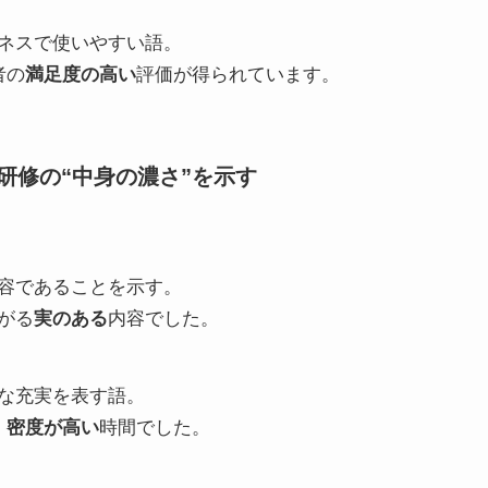
ネスで使いやすい語。
者の
満足度の高い
評価が得られています。
研修の“中身の濃さ”を示す
容であることを示す。
がる
実のある
内容でした。
な充実を表す語。
、
密度が高い
時間でした。