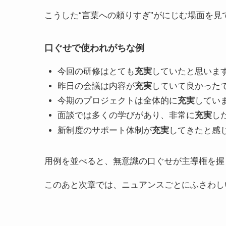
こうした“言葉への頼りすぎ”がにじむ場面を見
口ぐせで使われがちな例
今回の研修はとても
充実
していたと思いま
昨日の会議は内容が
充実
していて良かった
今期のプロジェクトは全体的に
充実
してい
面談では多くの学びがあり、非常に
充実
し
新制度のサポート体制が
充実
してきたと感
用例を並べると、無意識の口ぐせが主導権を握
このあと次章では、ニュアンスごとにふさわし