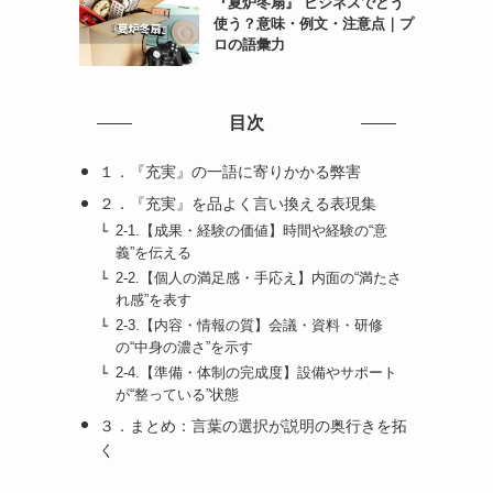
『夏炉冬扇』 ビジネスでどう
使う？意味・例文・注意点｜プ
ロの語彙力
目次
１．『充実』の一語に寄りかかる弊害
２．『充実』を品よく言い換える表現集
2-1.【成果・経験の価値】時間や経験の“意
義”を伝える
2-2.【個人の満足感・手応え】内面の“満たさ
れ感”を表す
2-3.【内容・情報の質】会議・資料・研修
の“中身の濃さ”を示す
2-4.【準備・体制の完成度】設備やサポート
が“整っている”状態
３．まとめ：言葉の選択が説明の奥行きを拓
く