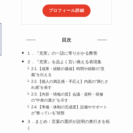
プロフィール詳細
目次
１．『充実』の一語に寄りかかる弊害
２．『充実』を品よく言い換える表現集
2-1.【成果・経験の価値】時間や経験の“意
義”を伝える
2-2.【個人の満足感・手応え】内面の“満たさ
れ感”を表す
2-3.【内容・情報の質】会議・資料・研修
の“中身の濃さ”を示す
2-4.【準備・体制の完成度】設備やサポート
が“整っている”状態
３．まとめ：言葉の選択が説明の奥行きを拓
く