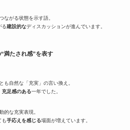
つながる状態を示す語。
がる
建設的な
ディスカッションが進んでいます。
“満たされ感”を表す
とも自然な「充実」の言い換え。
、
充足感のある
一年でした。
動的な充実表現。
ても
手応えを感じる
場面が増えています。