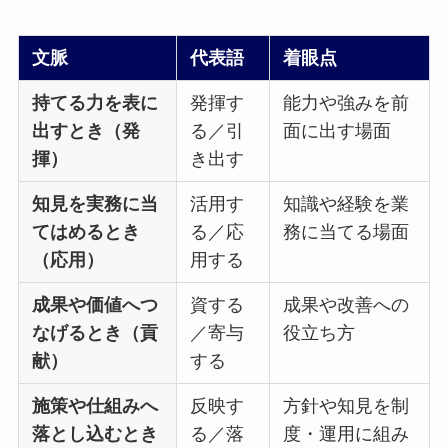
文脈
代表語
着眼点
持てる力を表に
発揮す
能力や強みを前
出すとき（発
る／引
面に出す場面
揮）
き出す
知見を実務に当
活用す
知識や経験を業
てはめるとき
る／応
務に当てる場面
（応用）
用する
成果や価値へつ
資する
成果や改善への
なげるとき（貢
／寄与
役立ち方
献）
する
施策や仕組みへ
反映す
方針や知見を制
落とし込むとき
る／落
度・運用に組み