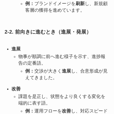
例：
ブランドイメージを
刷新
し、新規顧
客層の獲得を進めています。
2-2. 前向きに進むとき（進展・発展）
進展
物事が順調に前へ進む様子を示す、進捗報
告の定番語。
例：
交渉が大きく
進展
し、合意形成が見
えてきました。
改善
課題を是正し、状態をより良くする変化を
端的に表す語。
例：
運用フローを
改善
し、対応スピード