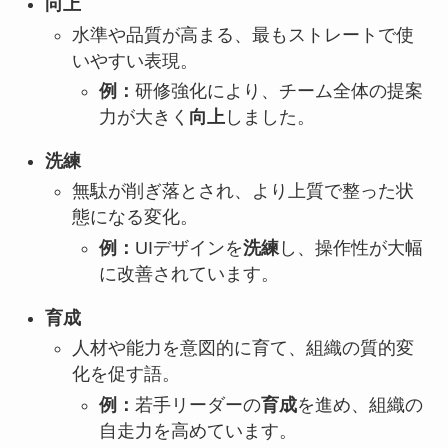
向上
水準や品質が高まる、最もストレートで使
いやすい表現。
例：
研修強化により、チーム全体の提案
力が大きく
向上
しました。
洗練
無駄が削ぎ落とされ、より上質で整った状
態になる変化。
例：
UIデザインを
洗練
し、操作性が大幅
に改善されています。
育成
人材や能力を意図的に育て、組織の質的変
化を促す語。
例：
若手リーダーの
育成
を進め、組織の
自走力を高めています。