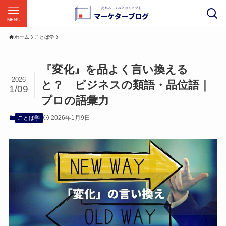
MENU
ホーム
ことば学
『変化』を品よく言い換える
2026
と？ ビジネスの類語・品位語｜
1/09
プロの語彙力
2026年1月9日
ことば学