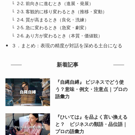
2-2. 前向きに進むとき（進展・発展）
2-3. 客観的に移り変わるとき（推移・変動）
2-4. 質が高まるとき（良化・洗練）
2-5. 急に変わるとき（急変・劇変）
2-6. あり方が変わるとき（本質・価値観）
３．まとめ：表現の精度が対話を深める土台になる
新着記事
『自縄自縛』 ビジネスでどう使
う？意味・例文・注意点｜プロの
語彙力
『ひいては』を品よく言い換える
と？ ビジネスの類語・品位語｜
プロの語彙力