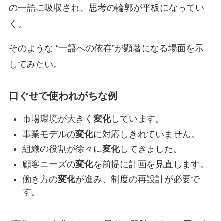
の一語に吸収され、思考の輪郭が平板になってい
く。
そのような “一語への依存”が顕著になる場面を示
してみたい。
口ぐせで使われがちな例
市場環境が大きく
変化
しています。
事業モデルの
変化
に対応しきれていません。
組織の役割が徐々に
変化
してきました。
顧客ニーズの
変化
を前提に計画を見直します。
働き方の
変化
が進み、制度の再設計が必要で
す。