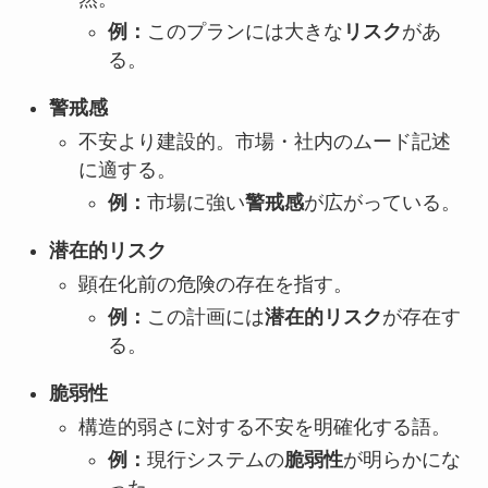
例：
このプランには大きな
リスク
があ
る。
警戒感
不安より建設的。市場・社内のムード記述
に適する。
例：
市場に強い
警戒感
が広がっている。
潜在的リスク
顕在化前の危険の存在を指す。
例：
この計画には
潜在的リスク
が存在す
る。
脆弱性
構造的弱さに対する不安を明確化する語。
例：
現行システムの
脆弱性
が明らかにな
った。