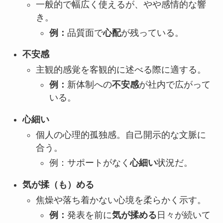
一般的で幅広く使えるが、やや感情的な響
き。
例：
品質面で
心配
が残っている。
不安感
主観的感覚を客観的に述べる際に適する。
例：
新体制への
不安感
が社内で広がって
いる。
心細い
個人の心理的孤独感。自己開示的な文脈に
合う。
例：サポートがなく
心細い
状況だ。
気が揉（も）める
焦燥や落ち着かない心境を柔らかく示す。
例：
発表を前に
気が揉める
日々が続いて