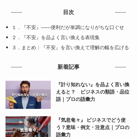
目次
１．『不安』——便利だが単調になりがちな口ぐせ
２．『不安』を品よく言い換える表現集
３．まとめ：『不安』を言い換えて理解の幅を広げる
新着記事
『計り知れない』を品よく言い換
えると？ ビジネスの類語・品位
語｜プロの語彙力
『気息奄々』 ビジネスでどう使
う？意味・例文・注意点｜プロの
語彙力