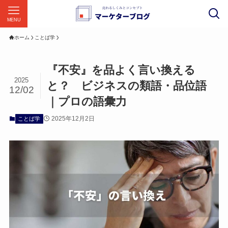
MENU
ホーム
ことば学
『不安』を品よく言い換える
2025
と？ ビジネスの類語・品位語
12/02
｜プロの語彙力
2025年12月2日
ことば学