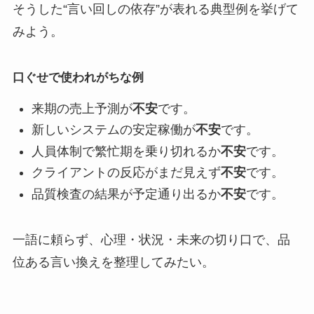
そうした“言い回しの依存”が表れる典型例を挙げて
みよう。
口ぐせで使われがちな例
来期の売上予測が
不安
です。
新しいシステムの安定稼働が
不安
です。
人員体制で繁忙期を乗り切れるか
不安
です。
クライアントの反応がまだ見えず
不安
です。
品質検査の結果が予定通り出るか
不安
です。
一語に頼らず、心理・状況・未来の切り口で、品
位ある言い換えを整理してみたい。