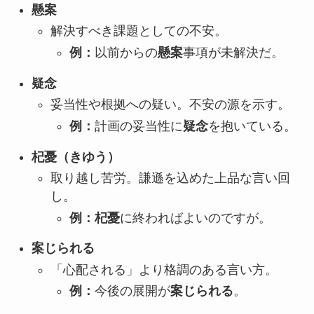
懸案
解決すべき課題としての不安。
例：
以前からの
懸案
事項が未解決だ。
疑念
妥当性や根拠への疑い。不安の源を示す。
例：
計画の妥当性に
疑念
を抱いている。
杞憂（きゆう）
取り越し苦労。謙遜を込めた上品な言い回
し。
例：杞憂
に終わればよいのですが。
案じられる
「心配される」より格調のある言い方。
例：
今後の展開が
案じられる
。