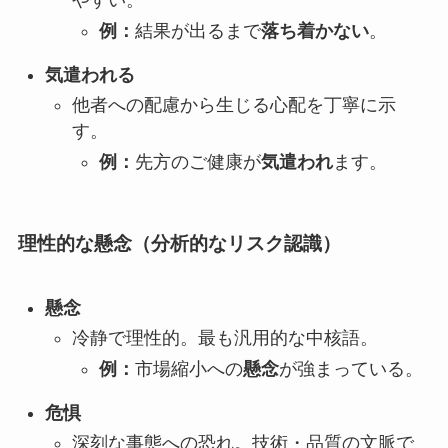
やすい。
例：
結果が出るまで
落ち着かない
。
気遣われる
他者への配慮から生じる心配を丁寧に示
す。
例：
先方のご健康が
気遣われ
ます。
理性的な懸念（分析的なリスク認識）
懸念
冷静で理性的。最も汎用的な中核語。
例：
市場縮小への
懸念
が強まっている。
危惧
深刻な事態への恐れ。技術・品質の文脈で