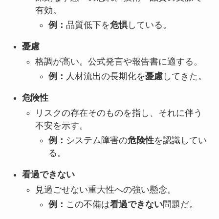
有効。
例：
品質低下を
危惧
している。
憂慮
格調が高い。公式発言や報告書に適する。
例：
人材流出の長期化を
憂慮
してきた。
危険性
リスクの存在そのものを指し、それに伴う
不安を示す。
例：
システム障害の
危険性
を認識してい
る。
看過できない
見過ごせない重大性への強い懸念。
例：
この不備は
看過できない
問題だ。