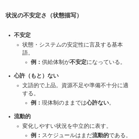
状況の不安定さ（状態描写）
不安定
状態・システムの安定性に言及する基本
語。
例：
供給体制が
不安定
になっている。
心許（もと）ない
文語的で上品。資源不足や準備不十分に適
する。
例：
現体制のままでは
心許ない
。
流動的
変化しやすい状況を中立的に表す。
例：
スケジュールはまだ
流動的
である。