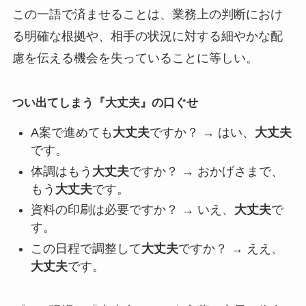
この一語で済ませることは、業務上の判断におけ
る明確な根拠や、相手の状況に対する細やかな配
慮を伝える機会を失っていることに等しい。
つい出てしまう『
大丈夫
』の口ぐせ
A案で進めても
大丈夫
ですか？ → はい、
大丈夫
です。
体調はもう
大丈夫
ですか？ → おかげさまで、
もう
大丈夫
です。
資料の印刷は必要ですか？ → いえ、
大丈夫
で
す。
この日程で調整して
大丈夫
ですか？ → ええ、
大丈夫
です。