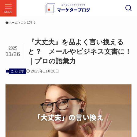
MENU
ホーム
ことば学
『大丈夫』を品よく言い換える
2025
と？ メールやビジネス文書に！
11/26
｜プロの語彙力
2025年11月26日
ことば学