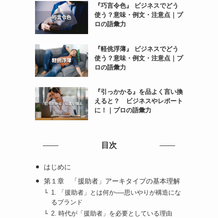
『巧言令色』 ビジネスでどう
使う？意味・例文・注意点｜プ
ロの語彙力
『軽佻浮薄』 ビジネスでどう
使う？意味・例文・注意点｜プ
ロの語彙力
『引っかかる』を品よく言い換
えると？ ビジネスやレポート
に！｜プロの語彙力
目次
はじめに
第１章 「援助者」アーキタイプの基本理解
1. 「援助者」とは何か──思いやりが構造にな
るブランド
2. 時代が「援助者」を必要としている理由