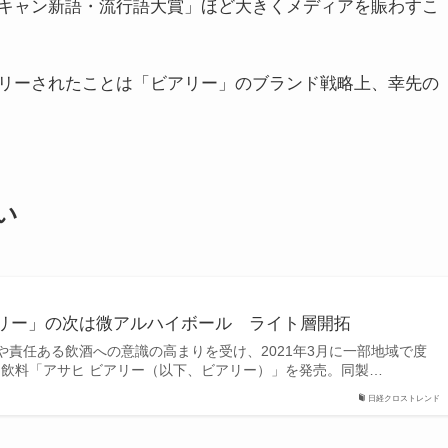
キャン新語・流行語大賞」ほど大きくメディアを賑わすこ
リーされたことは「ビアリー」のブランド戦略上、幸先の
い
リー」の次は微アルハイボール ライト層開拓
や責任ある飲酒への意識の高まりを受け、2021年3月に一部地域で度
スト飲料「アサヒ ビアリー（以下、ビアリー）」を発売。同製…
日経クロストレンド