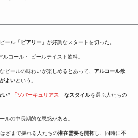
ビール
「ビアリー」
が好調なスタートを切った。
微アルコール・ ビールテイスト飲料。
なビールの味わいが楽しめるとあって、
アルコール飲
がよい
という。
ない”
「ソバーキュリアス」
なスタイル
を選ぶ人たちの
ールの中長期的な思惑がある。
のはざまで揺れる人たちの
潜在需要を開拓
し、同時に
不