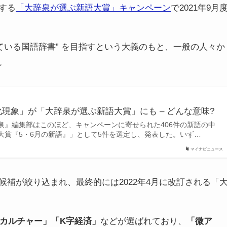
する
「大辞泉が選ぶ新語大賞」キャンペーン
で2021年9月
ている国語辞書” を目指すという大義のもと、一般の人々か
。
現象」が「大辞泉が選ぶ新語大賞」にも – どんな意味?
泉』編集部はこのほど、キャンペーンに寄せられた406件の新語の中
大賞『5・6月の新語』」として5件を選定し、発表した。いず…
マイナビニュース
補が絞り込まれ、最終的には2022年4月に改訂される「
カルチャー」「K字経済」
などが選ばれており、
「微ア